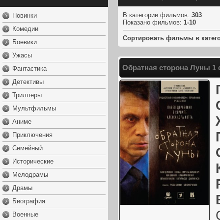
В категории фильмов
:
303
Новинки
Показано фильмов
:
1-10
Комедии
Сортировать фильмы в катег
Боевики
Ужасы
Обратная сторона Луны 1 
Фантастика
Детективы
Триллеры
Мультфильмы
Аниме
Приключения
Семейный
Исторические
Мелодрамы
Драмы
Биография
Военные