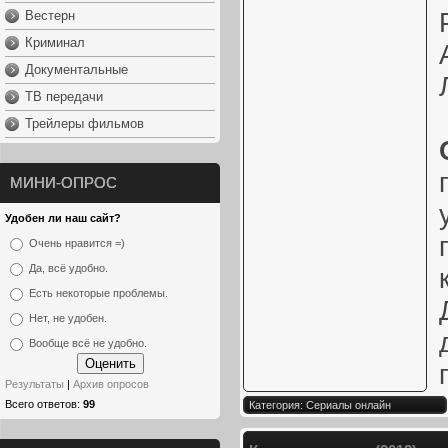
Вестерн
Криминал
Документальные
ТВ передачи
Трейлеры фильмов
МИНИ-ОПРОС
Удобен ли наш сайт?
Очень нравится =)
Да, всё удобно.
Есть некоторые проблемы.
Нет, не удобен.
Вообще всё не удобно.
Результаты
|
Архив опросов
Всего ответов:
99
Категория: Сериалы онлайн