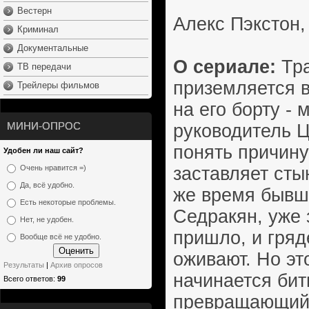
Вестерн
Алекс Пэкстон,
Криминал
Документальные
О сериале:
Тра
ТВ передачи
приземляется в
Трейлеры фильмов
на его борту -
МИНИ-ОПРОС
руководитель Ц
понять причину
Удобен ли наш сайт?
заставляет сты
Очень нравится =)
Да, всё удобно.
же время бывш
Есть некоторые проблемы.
Седракян, уже з
Нет, не удобен.
пришло, и гряд
Вообще всё не удобно.
оживают. Но эт
Результаты
|
Архив опросов
начинается бит
Всего ответов:
99
превращающий 