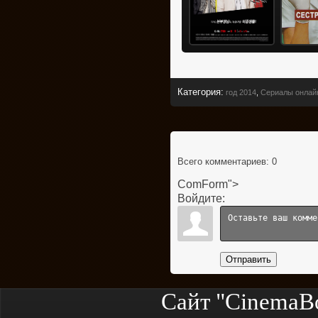
Категория
:
год 2014
,
Сериалы онлай
Всего комментариев
: 0
ComForm">
Войдите:
Отправить
Сайт "CinemaB