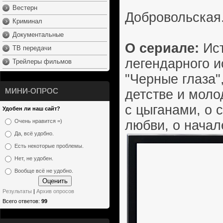
Вестерн
Добровольская
Криминал
Документальные
О сериале:
Ист
ТВ передачи
легендарного и
Трейлеры фильмов
"Черные глаза"
МИНИ-ОПРОС
детстве и моло
с цыганами, о 
Удобен ли наш сайт?
любви, о начал
Очень нравится =)
Да, всё удобно.
Есть некоторые проблемы.
Нет, не удобен.
Вообще всё не удобно.
Результаты
|
Архив опросов
Всего ответов:
99