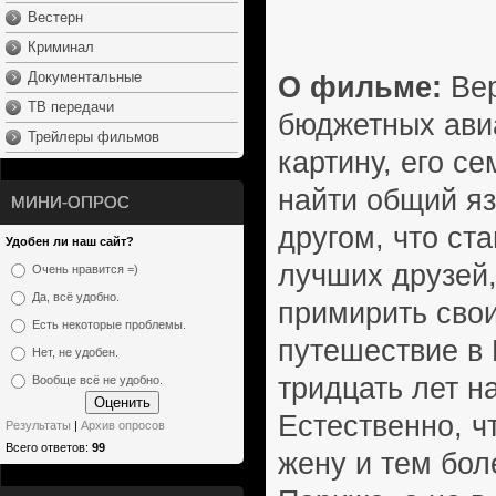
Вестерн
Криминал
Документальные
О фильме:
Вер
ТВ передачи
бюджетных авиа
Трейлеры фильмов
картину, его с
найти общий яз
МИНИ-ОПРОС
другом, что ст
Удобен ли наш сайт?
лучших друзей,
Очень нравится =)
Да, всё удобно.
примирить свои
Есть некоторые проблемы.
путешествие в 
Нет, не удобен.
тридцать лет н
Вообще всё не удобно.
Естественно, ч
Результаты
|
Архив опросов
Всего ответов:
99
жену и тем бол