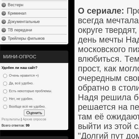
Вестерн
О сериале:
Про
Криминал
всегда мечтала
Документальные
округе твердят,
ТВ передачи
день мечты Над
Трейлеры фильмов
московского пи
МИНИ-ОПРОС
влюбиться. Тем
прост, как мог
Удобен ли наш сайт?
очередным сво
Очень нравится =)
Да, всё удобно.
обратно в стол
Есть некоторые проблемы.
Надя решила бо
Нет, не удобен.
решается на пе
Вообще всё не удобно.
там её ожидаю
Результаты
|
Архив опросов
выйти из этой 
Всего ответов:
99
"Долгий пут дом