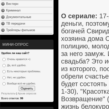
Вестерн
Криминал
О сериале:
17
Документальные
деньги, поэтом
ТВ передачи
богачей Свирид
Трейлеры фильмов
хозяина дома С
МИНИ-ОПРОС
полицию, моло
за него замуж.
Удобен ли наш сайт?
свадьба? Это и
Очень нравится =)
Да, всё удобно.
из которого, п
Есть некоторые проблемы.
обрели счастье
Нет, не удобен.
будет состоять
Вообще всё не удобно.
1-30), "Красотк
Результаты
|
Архив опросов
Возвращение" (
Всего ответов:
99
жизнь белокуро