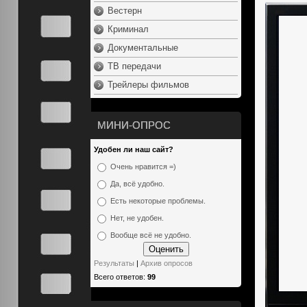
Вестерн
Криминал
Документальные
ТВ передачи
Трейлеры фильмов
МИНИ-ОПРОС
Удобен ли наш сайт?
Очень нравится =)
Да, всё удобно.
Есть некоторые проблемы.
Нет, не удобен.
Вообще всё не удобно.
Результаты
|
Архив опросов
Всего ответов:
99