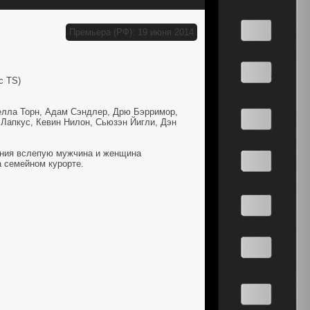
Премьера (РФ): 19 июня 2014
с TS)
лла Торн, Адам Сэндлер, Дрю Бэрримор,
Лапкус, Кевин Нилон, Сьюзэн Йигли, Дэн
ния вслепую мужчина и женщина
 семейном курорте.