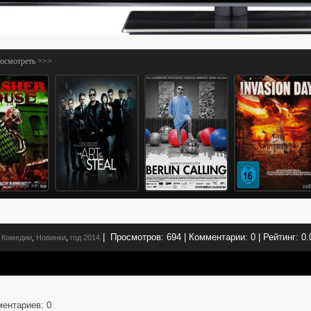
посмотреть >>>
|
Просмотров:
694
|
Комментарии:
0
|
Рейтинг:
0.
Комедии
,
Новинки
,
год 2014
ментариев
: 0