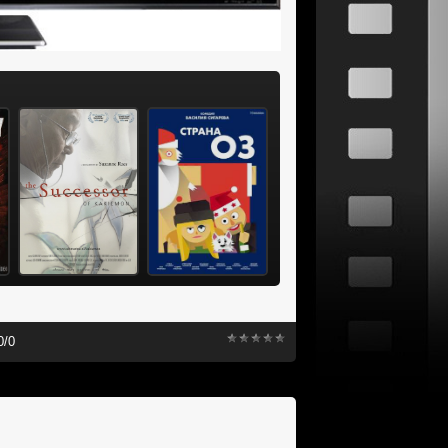
0
/
0