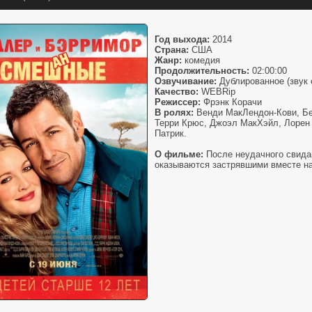
Год выхода:
2014
Страна:
США
Жанр:
комедия
Продолжительность:
02:00:00
Озвучивание:
Дублированное (звук 
Качество:
WEBRip
Режиссер:
Фрэнк Корачи
В ролях:
Венди МакЛендон-Кови, Бе
Терри Крюс, Джоэл МакХэйл, Лорен 
Патрик.
О фильме:
После неудачного свида
оказываются застрявшими вместе на