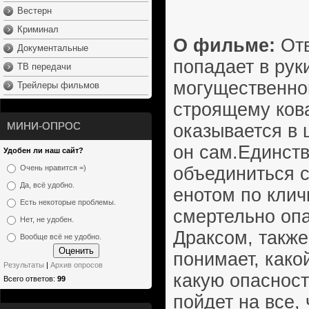
Вестерн
Криминал
О фильме:
Отв
Документальные
попадает в ру
ТВ передачи
могущественно
Трейлеры фильмов
строящему ков
МИНИ-ОПРОС
оказывается в 
он сам.Единст
Удобен ли наш сайт?
объединиться с
Очень нравится =)
Да, всё удобно.
енотом по клич
Есть некоторые проблемы.
смертельно оп
Нет, не удобен.
Драксом, также
Вообще всё не удобно.
понимает, како
Результаты
|
Архив опросов
какую опасност
Всего ответов:
99
пойдет на все,