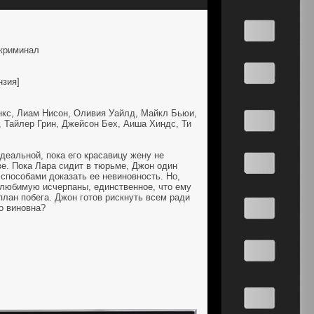
 криминал
нзия]
нкс, Лиам Нисон, Оливия Уайлд, Майкл Бьюи,
, Тайлер Грин, Джейсон Бех, Аиша Хиндс, Ти
еальной, пока его красавицу жену не
ве. Пока Лара сидит в тюрьме, Джон один
способами доказать ее невиновность. Но,
 любимую исчерпаны, единственное, что ему
план побега. Джон готов рискнуть всем ради
о виновна?