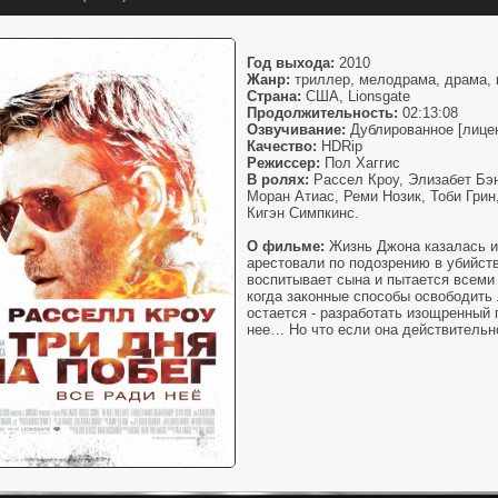
Год выхода:
2010
Жанр:
триллер, мелодрама, драма,
Страна:
США, Lionsgate
Продолжительность:
02:13:08
Озвучивание:
Дублированное [лице
Качество:
HDRip
Режиссер:
Пол Хаггис
В ролях:
Рассел Кроу, Элизабет Бэ
Моран Атиас, Реми Нозик, Тоби Грин
Кигэн Симпкинс.
О фильме:
Жизнь Джона казалась ид
арестовали по подозрению в убийст
воспитывает сына и пытается всеми 
когда законные способы освободить
остается - разработать изощренный 
нее… Но что если она действительн