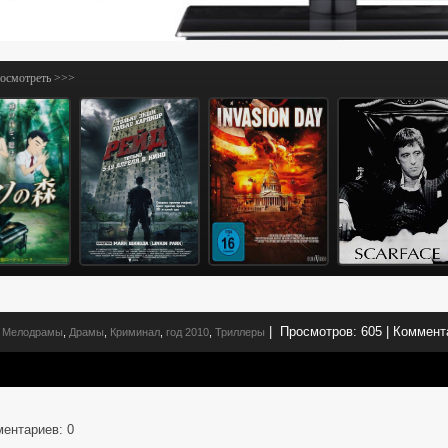
посмотреть >>>
|
Просмотров:
605
|
Коммент
Мелодрамы
,
Драмы
,
Криминал
,
год 2010
,
Триллеры
ментариев
: 0