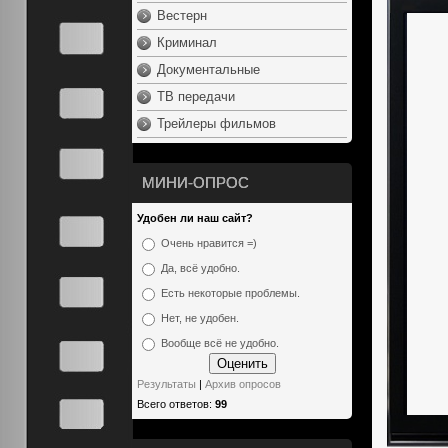
Вестерн
Криминал
Документальные
ТВ передачи
Трейлеры фильмов
МИНИ-ОПРОС
Удобен ли наш сайт?
Очень нравится =)
Да, всё удобно.
Есть некоторые проблемы.
Нет, не удобен.
Вообще всё не удобно.
Результаты
|
Архив опросов
Всего ответов:
99