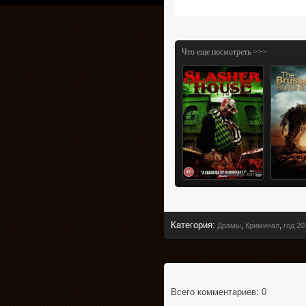
Что еще посмотреть >>>
Категория
:
Драмы
,
Криминал
,
год 20
Всего комментариев
: 0