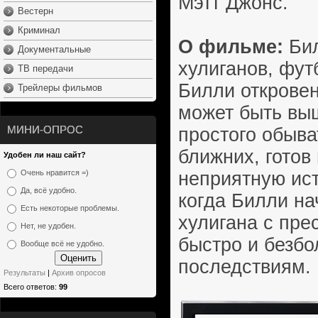
Мэтт Джонс.
Вестерн
Криминал
О фильме:
Бил
Документальные
хулиганов, фут
ТВ передачи
Билли откровен
Трейлеры фильмов
может быть вы
МИНИ-ОПРОС
простого обыва
ближних, готов
Удобен ли наш сайт?
неприятную ис
Очень нравится =)
Да, всё удобно.
когда Билли на
Есть некоторые проблемы.
хулигана с пре
Нет, не удобен.
быстро и безбо
Вообще всё не удобно.
последствиям.
Результаты
|
Архив опросов
Всего ответов:
99