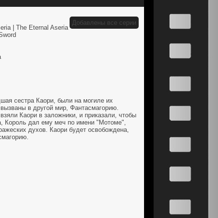
Добавлены все серии
ria | The Eternal Aseria
 Sword
а
шая сестра Каори, были на могиле их
 вызваны в другой мир, Фантасмагорию.
 взяли Каори в заложники, и приказали, чтобы
а, Король дал ему меч по имени "Мотоме",
ражеских духов. Каори будет освобождена,
смагорию.