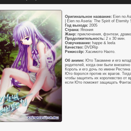
Оригинальное название:
Eien no Ase
| Eien no Aseria: The Spirit of Eternity
Год выхода:
2005
Страна:
Япония
Жанр:
приключения, фэнтези, драм
Продолжительность:
2 x 30 мин.
Озвучивание:
happe & leela
Качество:
DVDRip
Режиссёр:
Хасимото Наото.
Об аниме:
Юто Такамине и его млад
родителей, когда они были внезапно
Король и его дочь по имени Рестина
Юто боролся против их врагов. Тогд
чтобы защитить их королевство от в
если Юто поможет защищать Фанта