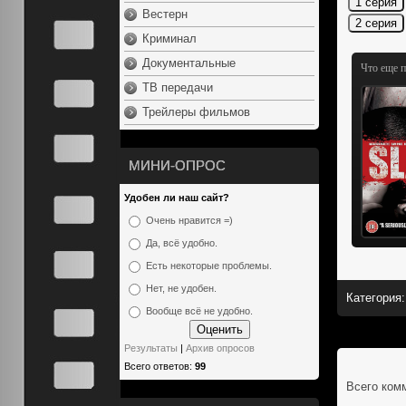
Вестерн
Криминал
Документальные
Что еще 
ТВ передачи
Трейлеры фильмов
МИНИ-ОПРОС
Удобен ли наш сайт?
Очень нравится =)
Да, всё удобно.
Есть некоторые проблемы.
Нет, не удобен.
Категория
:
Вообще всё не удобно.
Результаты
|
Архив опросов
Всего ответов:
99
Всего ком