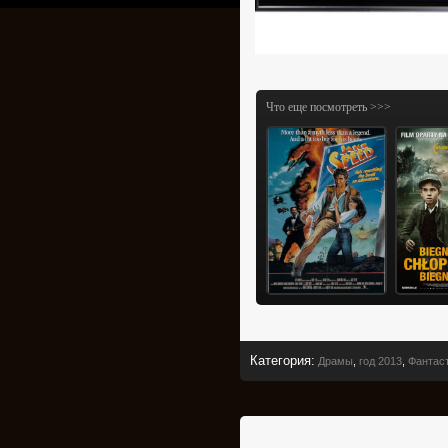
Что еще посмотреть >>>
Категория
:
Драмы
,
год 2013
,
Фантас