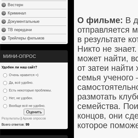
Вестерн
Криминал
О фильме:
В д
Документальные
отправляется м
ТВ передачи
в результате к
Трейлеры фильмов
Никто не знает
МИНИ-ОПРОС
может найти, 
от затеи найти
Удобен ли наш сайт?
семья ученого 
Очень нравится =)
Да, всё удобно.
самостоятельн
Есть некоторые проблемы.
размотать клуб
Нет, не удобен.
семейства. Пои
Вообще всё не удобно.
концов, они сд
Результаты
|
Архив опросов
которое поможе
Всего ответов:
99