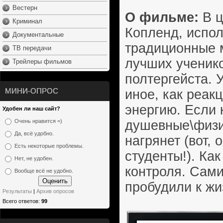
Вестерн
О фильме:
В ц
Криминал
Копленд, испол
Документальные
традиционные м
ТВ передачи
лучших ученико
Трейлеры фильмов
полтергейста. 
МИНИ-ОПРОС
иное, как реак
энергию. Если 
Удобен ли наш сайт?
душевные\физи
Очень нравится =)
Да, всё удобно.
нагрянет (вот,
Есть некоторые проблемы.
студенты!). Ка
Нет, не удобен.
контроля. Сами
Вообще всё не удобно.
пробудили к жи
Результаты
|
Архив опросов
Всего ответов:
99