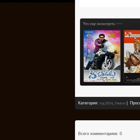
Что еще посмотреть >>>
Категория
:
|
Прос
год 2014
,
Ужасы
Всего комментариев
: 0