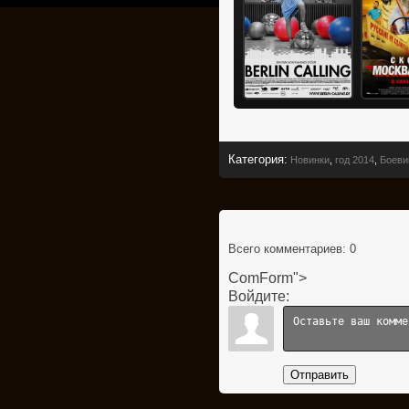
Категория
:
Новинки
,
год 2014
,
Боеви
Всего комментариев
: 0
ComForm">
Войдите:
Отправить