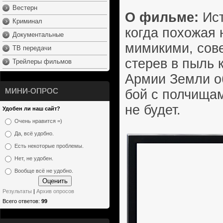
Вестерн
О фильме:
Ист
Криминал
когда похожая 
Документальные
мимикими, сов
ТВ передачи
стерев в пыль 
Трейлеры фильмов
Армии Земли об
МИНИ-ОПРОС
бой с полчищам
не будет.
Удобен ли наш сайт?
Очень нравится =)
Да, всё удобно.
Есть некоторые проблемы.
Нет, не удобен.
Вообще всё не удобно.
Результаты
|
Архив опросов
Всего ответов:
99