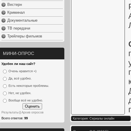
Вестерн
Криминал
Документальные
ТВ передачи
Трейлеры фильмов
МИНИ-ОПРОС
Удобен ли наш сайт?
Очень нравится =)
Да, всё удобно.
Есть некоторые проблемы.
Нет, не удобен.
Вообще всё не удобно.
Результаты
|
Архив опросов
Всего ответов:
99
Категория: Сериалы онлайн