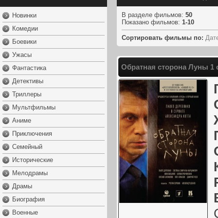
В разделе фильмов
:
50
Новинки
Показано фильмов
:
1-10
Комедии
Сортировать фильмы по:
Дат
Боевики
Ужасы
Обратная сторона Луны 1 
Фантастика
Детективы
Триллеры
Мультфильмы
Аниме
Приключения
Семейный
Исторические
Мелодрамы
Драмы
Биография
Военные