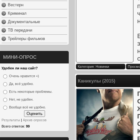
Вестерн
Криминал
Документальные
ТВ передачи
Трейлеры фильмов
МИНИ-ОПРОС
Категория: Новинки
Просмот
Удобен ли наш сайт?
Очень нравится =)
Каникулы (2015)
Да, всё удобно.
Есть некоторые проблемы.
Нет, не удобен.
Вообще всё не удобно.
Результаты
|
Архив опросов
Всего ответов:
99