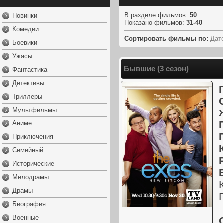
В разделе фильмов
:
50
Новинки
Показано фильмов
:
31-40
Комедии
Сортировать фильмы по:
Дат
Боевики
Ужасы
Бывшие (3 сезон)
Фантастика
Детективы
Триллеры
Мультфильмы
Аниме
Приключения
Семейный
Исторические
Мелодрамы
Драмы
Биография
Военные