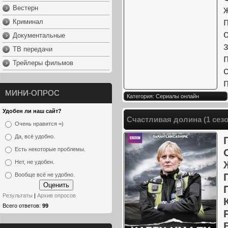
Вестерн
Криминал
Документальные
ТВ передачи
Трейлеры фильмов
МИНИ-ОПРОС
Категория: Сериалы онлайн
Удобен ли наш сайт?
Счастливая долина (1 сезо
Очень нравится =)
Да, всё удобно.
Есть некоторые проблемы.
Нет, не удобен.
Вообще всё не удобно.
Результаты
|
Архив опросов
Всего ответов:
99