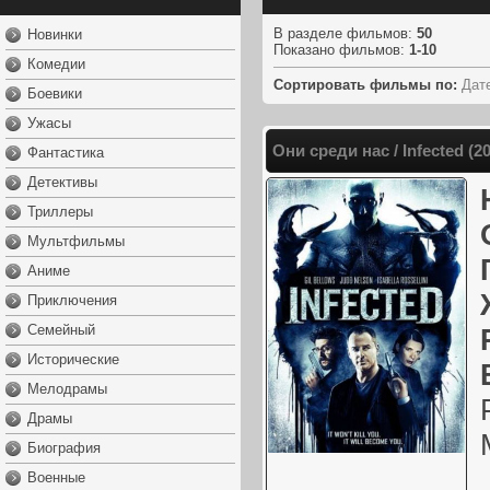
В разделе фильмов
:
50
Новинки
Показано фильмов
:
1-10
Комедии
Сортировать фильмы по:
Дат
Боевики
Ужасы
Они среди нас / Infected (
Фантастика
Детективы
Триллеры
Мультфильмы
Аниме
Приключения
Семейный
Исторические
Мелодрамы
Драмы
Биография
Военные