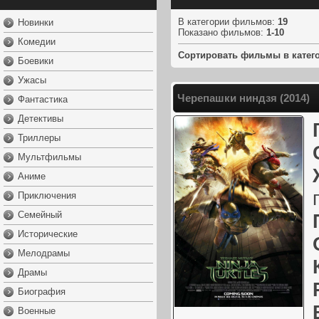
В категории фильмов
:
19
Новинки
Показано фильмов
:
1-10
Комедии
Сортировать фильмы в катег
Боевики
Ужасы
Черепашки ниндзя (2014)
Фантастика
Детективы
Триллеры
Мультфильмы
Аниме
Приключения
Семейный
Исторические
Мелодрамы
Драмы
Биография
Военные