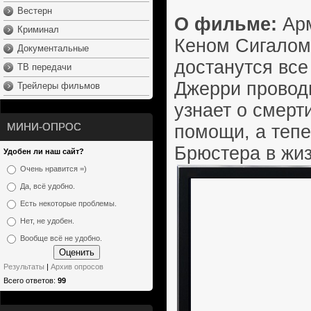
Вестерн
О фильме:
Арм
Криминал
Кеном Сигалом
Документальные
достанутся все
ТВ передачи
Джерри проводи
Трейлеры фильмов
узнает о смерт
МИНИ-ОПРОС
помощи, а тепе
Брюстера в жиз
Удобен ли наш сайт?
Очень нравится =)
Да, всё удобно.
Есть некоторые проблемы.
Нет, не удобен.
Вообще всё не удобно.
Результаты
|
Архив опросов
Всего ответов:
99