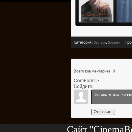
Категория
:
|
Про
Вестерн
,
Боевики
Всего комментариев
: 0
ComForm">
Войдите:
Отправить
Сайт "CinemaB