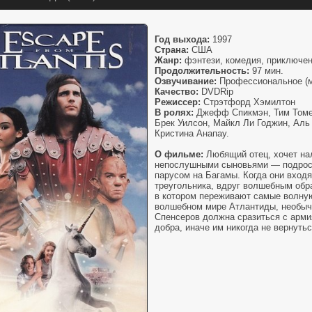
Год выхода:
1997
Страна:
США
Жанр:
фэнтези, комедия, приключе
Продолжительность:
97 мин.
Озвучивание:
Профессиональное (м
Качество:
DVDRip
Режиссер:
Стрэтфорд Хэмилтон
В ролях:
Джефф Спикмэн, Тим Томер
Брек Уилсон, Майкл Ли Годжин, Аль
Кристина Анапау.
О фильме:
Любящий отец, хочет на
непослушными сыновьями — подростк
парусом на Багамы. Когда они вход
треугольника, вдруг волшебным обр
в котором переживают самые волну
волшебном мире Атлантиды, необыч
Спенсеров должна сразиться с арми
добра, иначе им никогда не вернуть