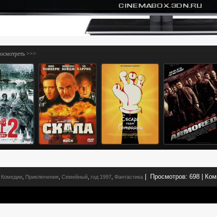
посмотреть >>>
|
Просмотров:
698
|
Ком
Комедии
,
Приключения
,
Семейный
,
год 1997
,
Фантастика