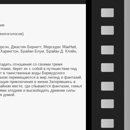
ния
ногоголосое)
сон, Джастин Бернетт, Мерседес МакНаб,
 Харингтон, Брайан Блум, Брайан Д. Кляйн,
ладить отношения со своими тремя
ами, берет их с собой в путешествие под
ят в таинственные воды Бермудского
азом перемещаются в мир легенд и фантазий,
ющие приключения в жизни.Затерявшись в
айном месте, где сбываются фантазии, семья
ями злодеев и высвободить древние силы
ся домой.