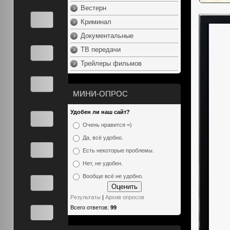
Вестерн
Криминал
Документальные
ТВ передачи
Трейлеры фильмов
МИНИ-ОПРОС
Удобен ли наш сайт?
Очень нравится =)
Да, всё удобно.
Есть некоторые проблемы.
Нет, не удобен.
Вообще всё не удобно.
Результаты
|
Архив опросов
Всего ответов:
99