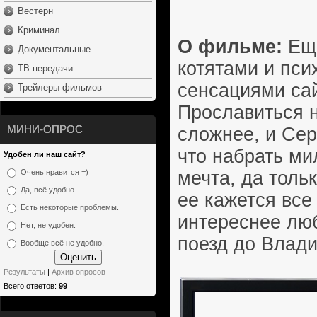
Вестерн
Криминал
О фильме:
Еще
Документальные
котятами и пс
ТВ передачи
сенсациями сай
Трейлеры фильмов
Прославиться н
МИНИ-ОПРОС
сложнее, и Серг
что набрать ми
Удобен ли наш сайт?
мечта, да толь
Очень нравится =)
Да, всё удобно.
ее кажется все
Есть некоторые проблемы.
интереснее люб
Нет, не удобен.
поезд до Влади
Вообще всё не удобно.
Результаты
|
Архив опросов
Всего ответов:
99