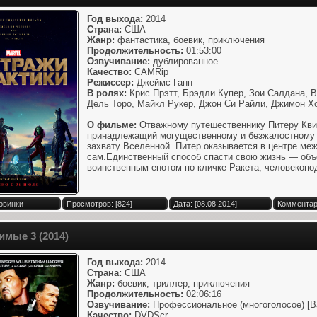
Год выхода:
2014
Страна:
США
Жанр:
фантастика, боевик, приключения
Продолжительность:
01:53:00
Озвучивание:
дублированное
Качество:
CAMRip
Режиссер:
Джеймс Ганн
В ролях:
Крис Прэтт, Брэдли Купер, Зои Салдана, В
Дель Торо, Майкл Рукер, Джон Си Райли, Джимон Хо
О фильме:
Отважному путешественнику Питеру Квил
принадлежащий могущественному и безжалостному 
захвату Вселенной. Питер оказывается в центре меж
сам.Единственный способ спасти свою жизнь — объ
воинственным енотом по кличке Ракета, человекопо
овинки
Просмотров: [824]
Дата: [08.08.2014]
Комментари
мые 3 (2014)
Год выхода:
2014
Страна:
США
Жанр:
боевик, триллер, приключения
Продолжительность:
02:06:16
Озвучивание:
Профессиональное (многоголосое) [B
Качество:
DVDScr