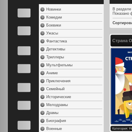
В разделе
Новинки
Показано 
Комедии
Сортиров
Боевики
Ужасы
Страна О
Фантастика
Детективы
Триллеры
Мультфильмы
Аниме
Приключения
Семейный
Исторические
Мелодрамы
Драмы
Биография
Военные
Категория: Н