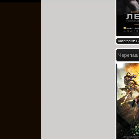
Категория: Н
Черепашк