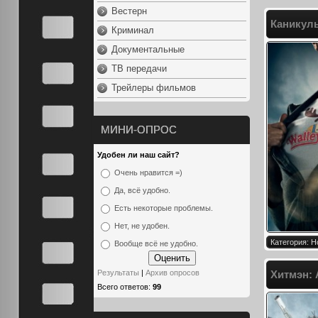
Вестерн
Каникулы
Криминал
Документальные
ТВ передачи
Трейлеры фильмов
МИНИ-ОПРОС
Удобен ли наш сайт?
Очень нравится =)
Да, всё удобно.
Есть некоторые проблемы.
Нет, не удобен.
Категория: Н
Вообще всё не удобно.
Результаты
|
Архив опросов
Хитмэн: А
Всего ответов:
99