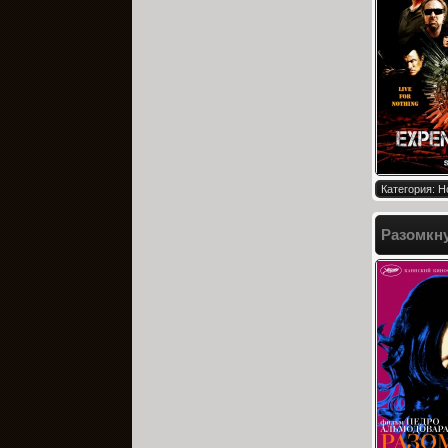
Категория: Н
Разомкну