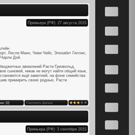
Премьера (РФ): 27 августа 2015
штейн
рт, Лесли Манн, Чеви Чейз, Элизабет Гиллис,
 Чарли Дэй.
 бюджетных авиалиний Расти Гризвольд,
двое сыновей, никак не могут найти общий язык,
 становится ещё заметней, на фоне семейства
ешив примирить своих родных, Расти
и: [
0
]
Смотреть фильм
Премьера (РФ): 3 сентября 2015