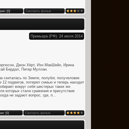
ии: [
0
]
Смотреть фильм
Премьера (РФ): 24 июля 2014
ергюсон, Джон Хёрт, Иэн МакШейн, Ирина
сай Бердал, Питер Муллан.
а скиталась по Земле, полубог, получеловек
е 12 подвигов, потерял семью и теперь находит
собирает вокруг себя шестерых таких же
ля которых стали сражения и присутствие
да не задают вопрос, где, п...
и: [
0
]
Смотреть фильм