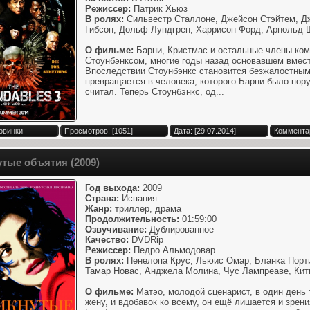
Режиссер:
Патрик Хьюз
В ролях:
Сильвестр Сталлоне, Джейсон Стэйтем, Дж
Гибсон, Дольф Лундгрен, Харрисон Форд, Арнольд Ш
О фильме:
Барни, Кристмас и остальные члены ком
Стоунбэнксом, многие годы назад основавшем вмес
Впоследствии Стоунбэнкс становится безжалостным
превращается в человека, которого Барни было пору
считал. Теперь Стоунбэнкс, од...
овинки
Просмотров: [1051]
Дата: [29.07.2014]
Комментар
тые объятия (2009)
Год выхода:
2009
Страна:
Испания
Жанр:
триллер, драма
Продолжительность:
01:59:00
Озвучивание:
Дублированное
Качество:
DVDRip
Режиссер:
Педро Альмодовар
В ролях:
Пенелопа Крус, Льюис Омар, Бланка Порти
Тамар Новас, Анджела Молина, Чус Лампреаве, Кит
О фильме:
Матэо, молодой сценарист, в один день
жену, и вдобавок ко всему, он ещё лишается и зрения