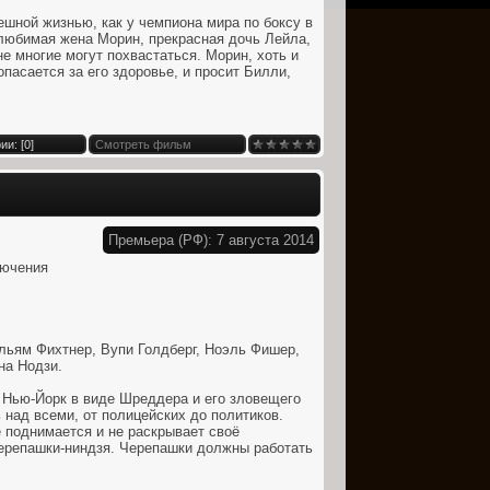
ешной жизнью, как у чемпиона мира по боксу в
 любимая жена Морин, прекрасная дочь Лейла,
е многие могут похвастаться. Морин, хоть и
пасается за его здоровье, и просит Билли,
и: [
0
]
Смотреть фильм
Премьера (РФ): 7 августа 2014
лючения
льям Фихтнер, Вупи Голдберг, Ноэль Фишер,
на Нодзи.
 Нью-Йорк в виде Шреддера и его зловещего
 над всеми, от полицейских до политиков.
 поднимается и не раскрывает своё
ерепашки-ниндзя. Черепашки должны работать