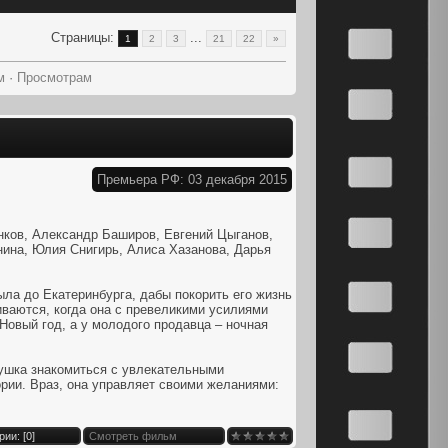
Страницы
:
...
1
2
3
21
22
»
м
·
Просмотрам
Премьера РФ: 03 декабря 2015
нков, Александр Баширов, Евгений Цыганов,
ина, Юлия Снигирь, Алиса Хазанова, Дарья
ла до Екатеринбурга, дабы покорить его жизнь
иваются, когда она с превеликими усилиями
 Новый год, а у молодого продавца – ночная
евушка знакомиться с увлекательными
рии. Враз, она управляет своими желаниями:
ии: [
0
]
Смотреть фильм