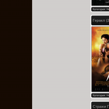
Категория: Н
Геракл (
Категория: Н
Стражи Г