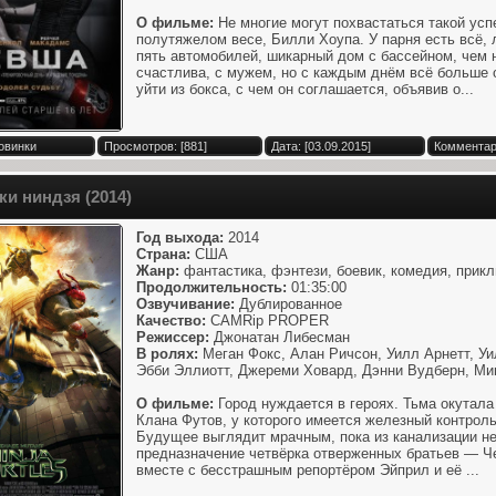
О фильме:
Не многие могут похвастаться такой усп
полутяжелом весе, Билли Хоупа. У парня есть всё,
пять автомобилей, шикарный дом с бассейном, чем н
счастлива, с мужем, но с каждым днём всё больше о
уйти из бокса, с чем он соглашается, объявив о...
овинки
Просмотров: [881]
Дата: [03.09.2015]
Комментари
и ниндзя (2014)
Год выхода:
2014
Страна:
США
Жанр:
фантастика, фэнтези, боевик, комедия, прик
Продолжительность:
01:35:00
Озвучивание:
Дублированное
Качество:
CAMRip PROPER
Режиссер:
Джонатан Либесман
В ролях:
Меган Фокс, Алан Ричсон, Уилл Арнетт, Уи
Эбби Эллиотт, Джереми Ховард, Дэнни Вудберн, Ми
О фильме:
Город нуждается в героях. Тьма окутала
Клана Футов, у которого имеется железный контроль
Будущее выглядит мрачным, пока из канализации не
предназначение четвёрка отверженных братьев — Ч
вместе с бесстрашным репортёром Эйприл и её ...