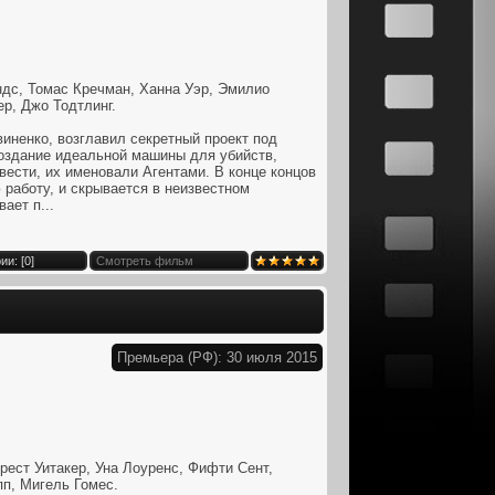
ндс, Томас Кречман, Ханна Уэр, Эмилио
р, Джо Тодтлинг.
виненко, возглавил секретный проект под
создание идеальной машины для убийств,
овести, их именовали Агентами. В конце концов
 работу, и скрывается в неизвестном
ает п...
и: [
0
]
Смотреть фильм
Премьера (РФ): 30 июля 2015
ст Уитакер, Уна Лоуренс, Фифти Сент,
пп, Мигель Гомес.