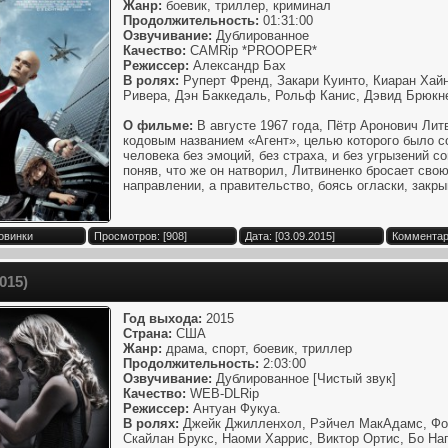
Жанр:
боевик, триллер, криминал
Продолжительность:
01:31:00
Озвучивание:
Дублированное
Качество:
CAMRip *PROOPER*
Режиссер:
Александр Бах
В ролях:
Руперт Френд, Закари Куинто, Киаран Хай
Ривера, Дэн Баккедаль, Рольф Канис, Дэвид Брюкне
О фильме:
В августе 1967 года, Пётр Аронович Лит
кодовым названием «Агент», целью которого было 
человека без эмоций, без страха, и без угрызений с
поняв, что же он натворил, Литвиненко бросает свою
направлении, а правительство, боясь огласки, закрыв
овинки
Просмотров: [908]
Дата: [03.09.2015]
Комментари
015)
Год выхода:
2015
Страна:
США
Жанр:
драма, спорт, боевик, триллер
Продолжительность:
2:03:00
Озвучивание:
Дублированное [Чистый звук]
Качество:
WEB-DLRip
Режиссер:
Антуан Фукуа.
В ролях:
Джейк Джилленхол, Рэйчел МакАдамс, Форе
Скайлан Брукс, Наоми Харрис, Виктор Ортис, Бо На