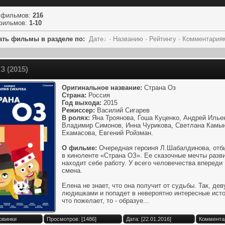
 фильмов
:
216
фильмов
:
1-10
ать фильмы в разделе по:
Дате
·
Названию
·
Рейтингу
·
Комментария
З (2015)
Оригинальное название:
Страна Оз
Страна:
Россия
Год выхода:
2015
Режиссер:
Василий Сигарев
В ролях:
Яна Троянова, Гоша Куценко, Андрей Илье
Владимир Симонов, Инна Чурикова, Светлана Камын
Екамасова, Евгений Ройзман.
О фильме:
Очередная героиня Л.Шабалдинова, отбы
в киноленте «Страна ОЗ». Ее сказочные мечты разв
находит себе работу. У всего человечества впереди
смена.
Елена не знает, что она получит от судьбы. Так, д
людишками и попадет в невероятно интересные исто
что пожелает, то - образуе...
овинки
Просмотров: [1486]
Дата: [22.01.2016]
Комментар