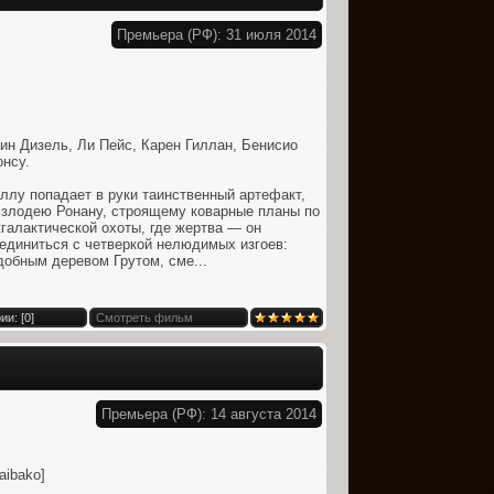
Премьера (РФ): 31 июля 2014
ин Дизель, Ли Пейс, Карен Гиллан, Бенисио
нсу.
лу попадает в руки таинственный артефакт,
злодею Ронану, строящему коварные планы по
галактической охоты, где жертва — он
единиться с четверкой нелюдимых изгоев:
добным деревом Грутом, сме...
и: [
0
]
Смотреть фильм
Премьера (РФ): 14 августа 2014
aibako]