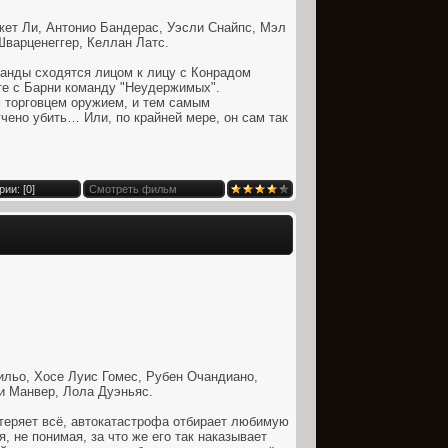
ет Ли, Антонио Бандерас, Уэсли Снайпс, Мэл
варценеггер, Келлан Латс.
анды сходятся лицом к лицу с Конрадом
те с Барни команду "Неудержимых".
 торговцем оружием, и тем самым
чено убить… Или, по крайней мере, он сам так
ии: [
0
]
Смотреть фильм
льо, Хосе Луис Гомес, Рубен Очандиано,
и Манвер, Лола Дуэньяс.
 теряет всё, автокатастрофа отбирает любимую
, не понимая, за что же его так наказывает