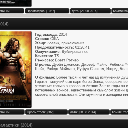
овинки
Просмотров: [1037]
Дата: [21.08.2014]
Комментар
2014)
Год выхода:
2014
Страна:
США
Жанр:
боевик, приключения
Продолжительность:
01:26:41
Озвучивание:
Дублированное
Качество:
TS
Режиссер:
Бретт Рэтнер
В ролях:
Дуэйн Джонсон, Джозеф Файнс, Ребекка Ф
Шейк, Роберт Мэйллет, Руфус Сьюэлл, Ингрид Бол
О фильме:
Более тысячи лет назад измученная душ
Геракл - могучий сын царя богов Зевса, совершив вс
утешение только в кровавых битвах.За эти годы он 
потерянных воинов, единственным смыслом жизни д
смертельной опасности. Эти мужчины и женщина никог
овинки
Просмотров: [882]
Дата: [08.08.2014]
Комментари
алактики (2014)