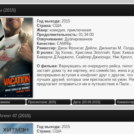
 (2015)
Год выхода:
2015
Страна:
США
Жанр:
комедия, приключения
Продолжительность:
01:34:00
Озвучивание:
Дублированное
Качество:
CAMRip
Режиссер:
Джон Фрэнсис Дейли, Джонатан М. Голд
В ролях:
Эд Хелмс, Кристина Эпплгейт, Крис Хемсво
Беверли Д’Анджело, Скайлер Джизондо, Ник Кролл,
О фильме:
Вернувшись из очередного рейса, пилот
застаёт дома ту же картину, его семейство, жена и 
беспрерывно вступая в конфликт друг с другом, что
лучших друзей, которых они пригласили на ужин. Р
предлагает отправиться им в путешествие в Пали...
овинки
Просмотров: [825]
Дата: [03.09.2015]
Комментари
гент 47 (2015)
Год выхода:
2015
Страна:
США