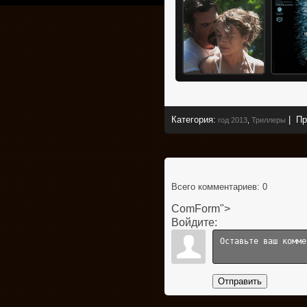
Категория
:
|
Пр
год 2013
,
Триллеры
Всего комментариев
: 0
ComForm">
Войдите:
Отправить