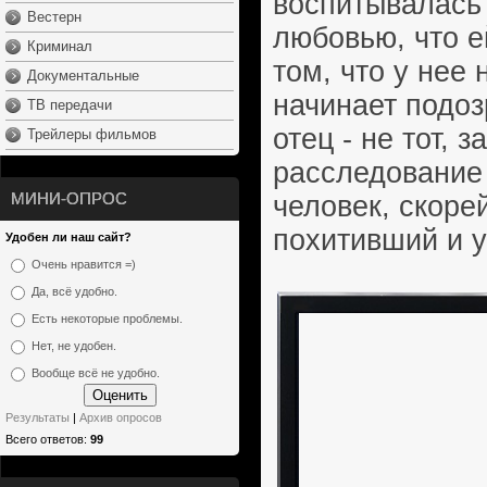
воспитывалась 
Вестерн
любовью, что е
Криминал
том, что у нее
Документальные
начинает подоз
ТВ передачи
отец - не тот, 
Трейлеры фильмов
расследование 
МИНИ-ОПРОС
человек, скоре
похитивший и 
Удобен ли наш сайт?
Очень нравится =)
Да, всё удобно.
Есть некоторые проблемы.
Нет, не удобен.
Вообще всё не удобно.
Результаты
|
Архив опросов
Всего ответов:
99