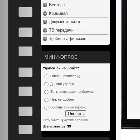
Вестерн
Криминал
Документальные
ТВ передачи
Трейлеры фильмов
МИНИ-ОПРОС
Удобен ли наш сайт?
Очень нравится =)
Да, всё удобно.
Есть некоторые проблемы.
Нет, не удобен.
Вообще всё не удобно.
Результаты
|
Архив опросов
Всего ответов:
99