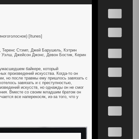
огоголосное) [Itunes]
, Теренс Стэмп, Джей Барушель, Кэтрин
т Уэлш, Джейсон Джонс, Девон Бостик, Керин
умасшедшем байкере, который
ых произведений искусства. Когда-то он
ми, но после травмы ему пришлось завязать с
хотелось завязать и с преступностью,
изведений искусств, но однажды он не смог
ения. Вместе со своим младшим братом он
чается все наперекосяк, из-за того, что у