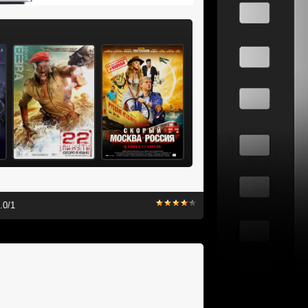
.0
/
1