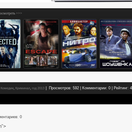
посмотреть >>>
|
Просмотров:
592
|
Комментарии:
0
|
Рейтинг:
4
Комедии
,
Криминал
,
год 2013
ментариев
: 0
m">