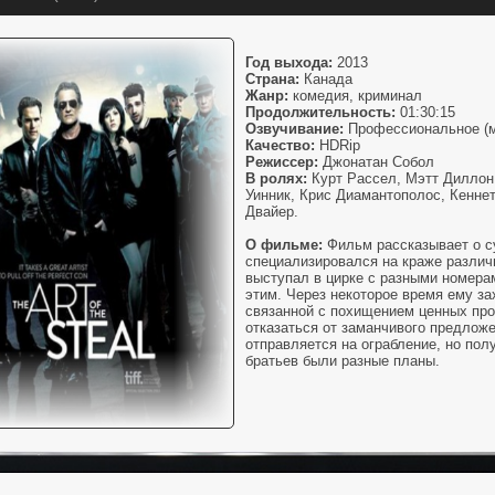
Год выхода:
2013
Страна:
Канада
Жанр:
комедия, криминал
Продолжительность:
01:30:15
Озвучивание:
Профессиональное (мн
Качество:
HDRip
Режиссер:
Джонатан Собол
В ролях:
Курт Рассел, Мэтт Диллон
Уинник, Крис Диамантополос, Кенне
Двайер.
О фильме:
Фильм рассказывает о с
специализировался на краже различн
выступал в цирке с разными номера
этим. Через некоторое время ему за
связанной с похищением ценных про
отказаться от заманчивого предлож
отправляется на ограбление, но полу
братьев были разные планы.