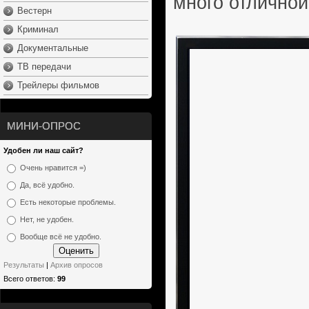
много отличной
Вестерн
Криминал
Документальные
ТВ передачи
Трейлеры фильмов
МИНИ-ОПРОС
Удобен ли наш сайт?
Очень нравится =)
Да, всё удобно.
Есть некоторые проблемы.
Нет, не удобен.
Вообще всё не удобно.
Результаты
|
Архив опросов
Всего ответов:
99