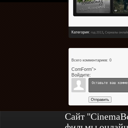
Категория
:
год 2013
,
Сериалы онлай
Всего комментариев
: 0
ComForm">
Войдите:
Отправить
Сайт "CinemaB
фильмы онлайн