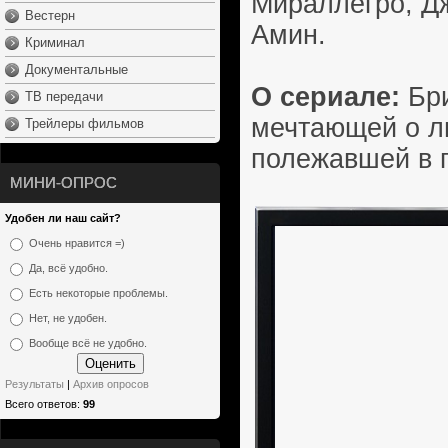
Мираллегро, Д
Вестерн
Амин.
Криминал
Документальные
О сериале:
Бри
ТВ передачи
мечтающей о л
Трейлеры фильмов
полежавшей в 
МИНИ-ОПРОС
Удобен ли наш сайт?
Очень нравится =)
Да, всё удобно.
Есть некоторые проблемы.
Нет, не удобен.
Вообще всё не удобно.
Результаты
|
Архив опросов
Всего ответов:
99