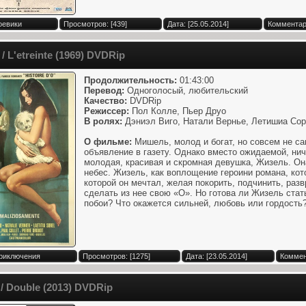
оевики
Просмотров: [439]
Дата: [25.05.2014]
Комментари
 L'etreinte (1969) DVDRip
Продолжительность:
01:43:00
Перевод:
Одноголосый, любительский
Качество:
DVDRip
Режиссер:
Пол Колле, Пьер Друо
В ролях:
Дэниэл Виго, Натали Вернье, Летишиа Сор
О фильме:
Мишель, молод и богат, но совсем не са
объявление в газету. Однако вместо ожидаемой, ни
молодая, красивая и скромная девушка, Жизель. Она
небес. Жизель, как воплощение героини романа, кот
которой он мечтал, желая покорить, подчинить, разв
сделать из нее свою «О». Но готова ли Жизель стат
побои? Что окажется сильней, любовь или гордость?
Приключения
Просмотров: [1275]
Дата: [23.05.2014]
Коммен
/ Double (2013) DVDRip