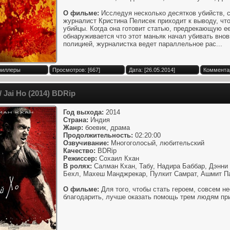
О фильме:
Исследуя несколько десятков убийств, 
журналист Кристина Пелисек приходит к выводу, что 
убийцы. Когда она готовит статью, предрекающую е
обнаруживается что этот маньяк начал убивать внов
полицией, журналистка ведет параллельное рас...
Триллеры
Просмотров: [667]
Дата: [26.05.2014]
Комментар
 Jai Ho (2014) ВDRip
Год выхода:
2014
Страна:
Индия
Жанр:
боевик, драма
Продолжительность:
02:20:00
Озвучивание:
Многоголосый, любительский
Качество:
ВDRip
Режиссер:
Сохаил Кхан
В ролях:
Салман Кхан, Табу, Надира Баббар, Дэнни
Бехл, Махеш Манджрекар, Пулкит Самрат, Ашмит П
О фильме:
Для того, чтобы стать героем, совсем н
благодарить, лучше оказать помощь трем людям при