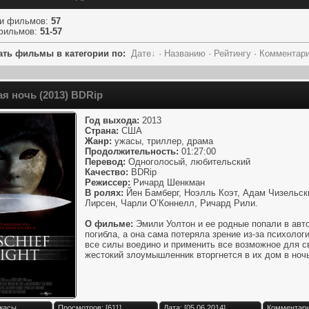
ии фильмов
:
57
фильмов
:
51-57
ать фильмы в категории по:
Дате
·
Названию
·
Рейтингу
·
Комментар
я ночь (2013) BDRip
Год выхода:
2013
Страна:
США
Жанр:
ужасы, триллер, драма
Продолжительность:
01:27:00
Перевод:
Одноголосый, любительский
Качество:
BDRip
Режиссер:
Ричард Шенкман
В ролях:
Йен Бамберг, Ноэлль Коэт, Адам Чизельск
Лирсен, Чарли О’Коннелл, Ричард Рили.
О фильме:
Эмили Уолтон и ее родные попали в авт
погибла, а она сама потеряла зрение из-за психоло
все силы воедино и применить все возможное для с
жестокий злоумышленник вторгнется в их дом в ночь
Ужасы
Просмотров: [611]
Дата: [05.06.2014]
Комментари