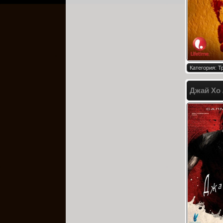
Категория: 
Джай Хо /