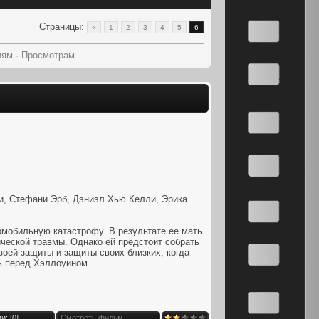
Страницы
:
«
1
2
3
4
5
6
иям
·
Просмотрам
и, Стефани Эрб, Дэниэл Хью Келли, Эрика
омобильную катастрофу. В результате ее мать
гической травмы. Однако ей предстоит собрать
воей защиты и защиты своих близких, когда
 перед Хэллоуином....
и: [
0
]
Смотреть фильм