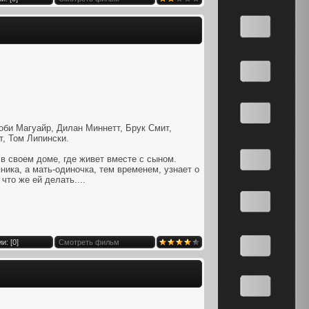
оби Магуайр, Дилан Миннетт, Брук Смит,
, Том Липински.
в своем доме, где живет вместе с сыном.
ника, а мать-одиночка, тем временем, узнает о
что же ей делать....
и: [
0
]
Смотреть фильм