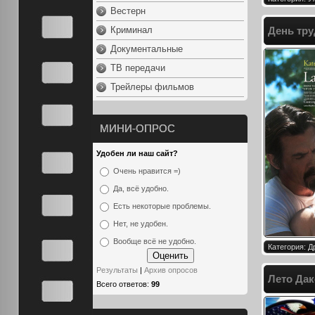
Вестерн
Криминал
День тру
Документальные
ТВ передачи
Трейлеры фильмов
МИНИ-ОПРОС
Удобен ли наш сайт?
Очень нравится =)
Да, всё удобно.
Есть некоторые проблемы.
Нет, не удобен.
Вообще всё не удобно.
Категория: 
Результаты
|
Архив опросов
Лето Дак
Всего ответов:
99