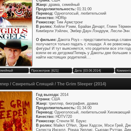
Страна:
США
Жанр:
драма, семейный
Продолжительность:
01:31:00
Перевод:
Одноголосый, любительский
Качество:
HDRip
Режиссер:
Тим Армстронг
В ролях:
Хейли Рэмм, Брайан Дечарт, Глинн Тёрмен
Кимберли Уэйлен, Эмбер Даун Лэндрум, Лесли-Энн
О фильме:
Дакота Роуз – представительница славно
получается только падать с лошади. А ее ровесниц
фигуры! И тут выясняется, что родители все эти го
взяли ее из детдома!Теперь у Дакоты две большие з
найти настоящих родителей....
Семейный
Просмотров: [621]
Дата: [03.06.2014]
Коммента
пер / Свирепый Спящий / The Grim Sleeper (2014)
Год выхода:
2014
Страна:
США
Жанр:
триллер, биография, драма
Продолжительность:
01:34:00
Перевод:
Одноголосый, любительский Хихикающий 
Качество:
HDTV720
Режиссер:
Стенли М. Брукс
В ролях:
Майкл О'Нил, Эрни Хадсон, Мэси Грей, Джо
Селеста Инселл, Ронда Уиллис, Сьюзан Руттан, Дин