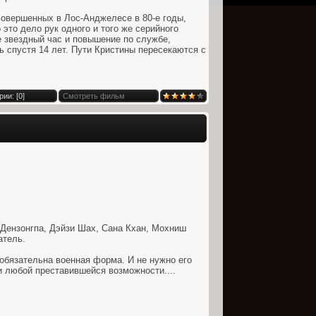
совершенных в Лос-Анджелесе в 80-е годы,
это дело рук одного и того же серийного
е звездный час и повышение по службе,
ь спустя 14 лет. Пути Кристины пересекаются с
ии: [
0
]
Смотреть фильм
 Дензонгпа, Дэйзи Шах, Сана Кхан, Мохниш
атель.
еобязательна военная форма. И не нужно его
 любой преставившейся возможности....