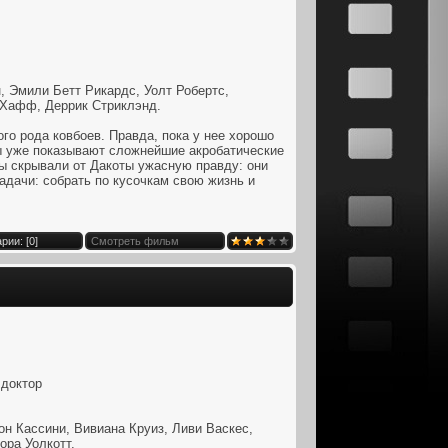
, Эмили Бетт Рикардс, Уолт Робертс,
 Хафф, Деррик Стриклэнд.
го рода ковбоев. Правда, пока у нее хорошо
ы уже показывают сложнейшие акробатические
ды скрывали от Дакоты ужасную правду: они
адачи: собрать по кусочкам свою жизнь и
рии: [
0
]
Смотреть фильм
доктор
н Кассини, Вивиана Круиз, Ливи Васкес,
ора Уолкотт.