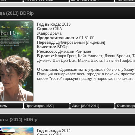
да (2013) BDRip
Год выхода:
2013
Страна:
США
Жанр:
драма
Продолжительность:
01:51:00
Перевод:
Дублированный [лицензия]
Качество:
BDRip
Режиссер:
Джейсон Райтман
В ролях:
Кларк Грегг, Кейт Уинслет, Джош Бролин, Т
Джеймс Ван Дер Бик, Майка Бакли, Гэттлин Гриффит
О фильме:
Одинокая мать укрывает беглого убийцу 
Полиция обшаривает весь городок в поисках преступ
своем "госте" горькую правду и перестает понимать, 
Драмы
Просмотров: [527]
Дата: [03.06.2014]
Комментари
оты (2014) HDRip
Год выхода:
2014