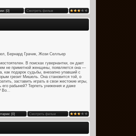
и: [
0
]
Смотреть фильм
ел, Бернард Грачик, Жози Селльер
мостоятелен. В поисках гувернантки, он дает
чем не приметной женщины, появляется она —
, как подарок судьбы, внезапно упавший с
орым грезит Мишель. Она становится той, о
ратить, заставить играть в свои жестокие игры,
ь его рабыней? Терпеть унижения и даже
 Во...
тарии: [
0
]
Смотреть фильм