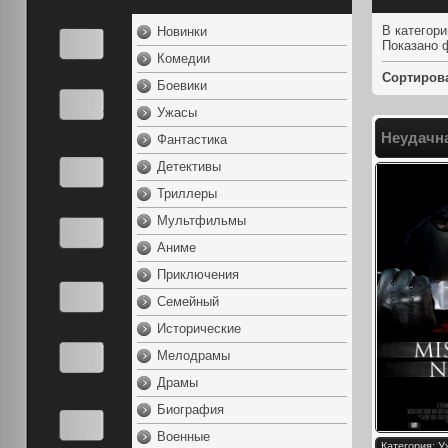
В категор
Новинки
Показано 
Комедии
Сортиров
Боевики
Ужасы
Неудачна
Фантастика
Детективы
Триллеры
Мультфильмы
Аниме
Приключения
Семейный
Исторические
Мелодрамы
Драмы
Биография
Военные
Категория: 