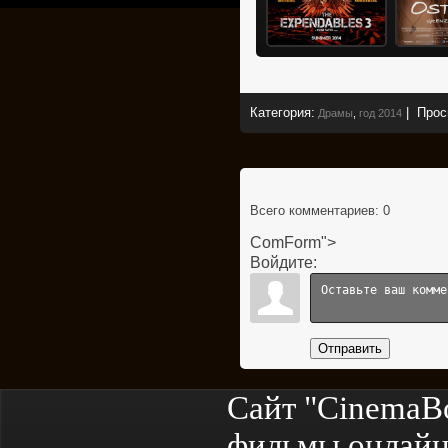
Категория
:
|
Прос
Драмы
,
год 2014
Всего комментариев
: 0
ComForm">
Войдите:
Отправить
Сайт "CinemaB
фильмы онлайн