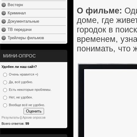
Вестерн
О фильме:
Оди
Криминал
доме, где живе
Документальные
городок в поис
ТВ передачи
временем, узна
Трейлеры фильмов
понимать, что 
МИНИ-ОПРОС
Удобен ли наш сайт?
Очень нравится =)
Да, всё удобно.
Есть некоторые проблемы.
Нет, не удобен.
Вообще всё не удобно.
Результаты
|
Архив опросов
Всего ответов:
99