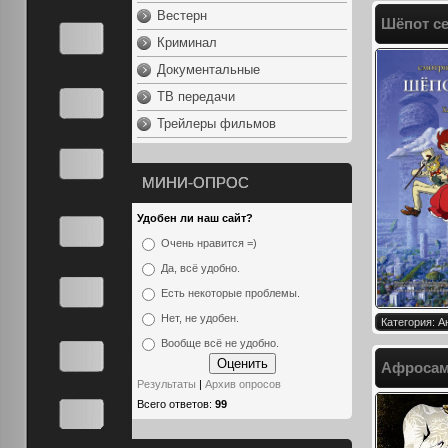
Вестерн
Шёпот се
Криминал
Документальные
ТВ передачи
Трейлеры фильмов
МИНИ-ОПРОС
Удобен ли наш сайт?
Очень нравится =)
Да, всё удобно.
Есть некоторые проблемы.
Нет, не удобен.
Категория: 
Вообще всё не удобно.
Афросаму
Результаты
|
Архив опросов
Всего ответов:
99