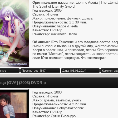
Оригинальное название:
Eien no Aseria | The Eternal
The Spirit of Eternity Sword
Год выхода:
2005
Страна:
Япония
Жанр:
приключения, фэнтези, драма
Продолжительность:
2 x 30 мин.
Озвучивание:
happe & leela
Качество:
DVDRip
Режиссёр:
Хасимото Наото.
Об аниме:
Юто Такамине и его младшая сестра Каор
были внезапно вызваны в другой мир, Фантасмагорию
Каори в заложники, и приказали, чтобы Юто боролся
по имени "Мотоме", чтобы защитить их королевство 
если Юто поможет защищать Фантасмагорию....
Аниме
Просмотров: [897]
Дата: [06.06.2014]
Комментари
нца [OVA] (2003) DVDRip
Год выхода:
2003
Страна:
Япония
Жанр:
драма, вампиры, ужасы
Продолжительность:
4 x 27 мин.
Озвучивание:
DobrySkazochnik
Качество:
DVDRip
Режиссёр:
Сугии Гисабуро.