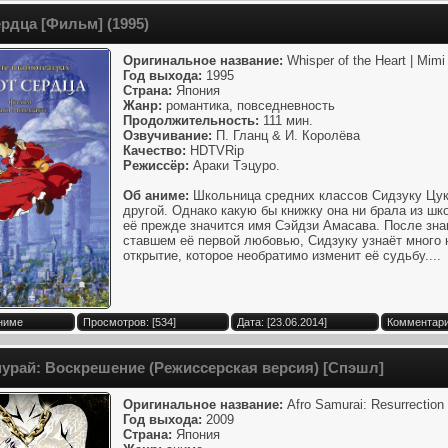
рдца [Фильм] (1995)
Оригинальное название:
Whisper of the Heart | Mi
Год выхода:
1995
Страна:
Япония
Жанр:
романтика, повседневность
Продолжительность:
111 мин.
Озвучивание:
П. Гланц & И. Королёва
Качество:
HDTVRip
Режиссёр:
Араки Тэцуро.
Об аниме:
Школьница средних классов Сидзуку Цуки
другой. Однако какую бы книжку она ни брала из ш
её прежде значится имя Сэйдзи Амасава. После зна
ставшем её первой любовью, Сидзуку узнаёт много но
открытие, которое необратимо изменит её судьбу....
Аниме
Просмотров: [534]
Дата: [23.06.2014]
Комментари
рай: Воскрешение (Режиссерская версия) [Спэшл]
Оригинальное название:
Afro Samurai: Resurrection
Год выхода:
2009
Страна:
Япония