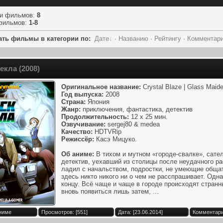
ии фильмов
:
8
фильмов
:
1-8
ать фильмы в категории по:
Дате
·
Названию
·
Рейтингу
·
Комментар
екла (2008)
Оригинальное название:
Crystal Blaze | Glass Maid
Год выпуска:
2008
Страна:
Япония
Жанр:
приключения, фантастика, детектив
Продолжительность:
12 x 25 мин.
Озвучивание:
sergej80 & medea
Качество:
HDTVRip
Режиссёр:
Касэ Мицуко.
Об аниме:
В тихом и мутном «городе-свалке», сате
детектив, уехавший из столицы после неудачного ра
ладил с начальством, подростки, не умеющие общат
здесь никто никого ни о чем не расспрашивает. Одна
концу. Всё чаще и чаще в городе происходят стра
вновь появиться лишь затем, ...
Аниме
Просмотров: [551]
Дата: [23.06.2014]
Комментари