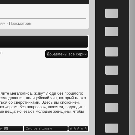
иям
·
Просмотрам
en
Добавлены все серии
ллите мегаполиса, живут люди без прошлого:
сследования, полицейский чин, который плохо
ься со сверстниками. Здесь им спокойней,
ко «время без вопросов», кажется, подходит к
нные вещи: исчезают молодые женщины, чтобы
и: [
0
]
Смотреть фильм