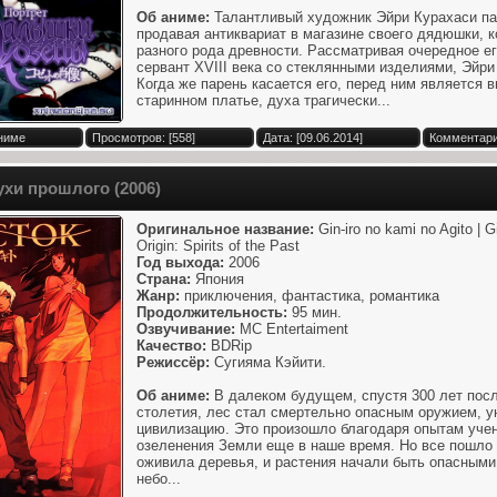
Об аниме:
Талантливый художник Эйри Курахаси па
продавая антиквариат в магазине своего дядюшки, 
разного рода древности. Рассматривая очередное е
сервант XVIII века со стеклянными изделиями, Эйри
Когда же парень касается его, перед ним является 
старинном платье, духа трагически...
Аниме
Просмотров: [558]
Дата: [09.06.2014]
Комментари
ухи прошлого (2006)
Оригинальное название:
Gin-iro no kami no Agito | Gi
Origin: Spirits of the Past
Год выхода:
2006
Страна:
Япония
Жанр:
приключения, фантастика, романтика
Продолжительность:
95 мин.
Озвучивание:
MC Entertaiment
Качество:
BDRip
Режиссёр:
Сугияма Кэйити.
Об аниме:
В далеком будущем, спустя 300 лет посл
столетия, лес стал смертельно опасным оружием, 
цивилизацию. Это произошло благодаря опытам учен
озеленения Земли еще в наше время. Но все пошло 
оживила деревья, и растения начали быть опасными.
небо...