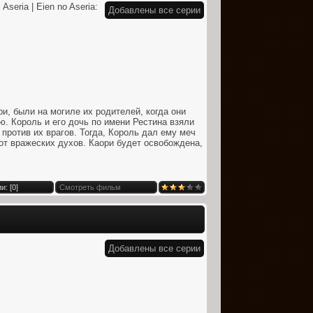
 Aseria | Eien no Aseria:
Добавлены все серии
и, были на могиле их родителей, когда они
. Король и его дочь по имени Рестина взяли
 против их врагов. Тогда, Король дал ему меч
от вражеских духов. Каори будет освобождена,
и: [
0
]
Смотреть фильм
Добавлены все серии