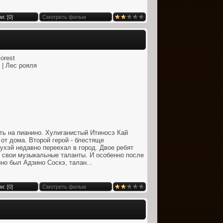
и: [
0
]
Смотреть фильм
orest
 | Лес рояля
ть на пианино. Хулиганистый Итиносэ Кай
от дома. Второй герой - блестяще
хэй недавно переехал в город. Двое ребят
 свои музыкальные таланты. И особенно после
но был Адзино Соскэ, талан...
и: [
0
]
Смотреть фильм