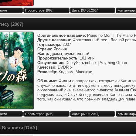
Аниме
Просмотров: [962]
Дата: [08.06.2014]
Комментари
лесу (2007)
Оригинальное название:
Piano no Mori | The Piano F
Другие названия:
Фортепианный лес | Лесной рояль
Год выхода:
2007
Страна:
Япония
Жанр:
драма, музыкальный
Продолжительность:
101 мин.
Озвучивание:
DobrySkazochnik | Anything-Group
Качество:
DVDRip
Режиссёр:
Кодзима Масаюки.
Об аниме:
Фильм о подростках, которые любят игра
случайно нашел этот инструмент в лесу неподалеку 
образованный сын знаменитого пианиста Амамия Сюу
подружились, и Сюухэй подталкивает Кая развивать
того, как они узнали, что прежним владельцем пиани
Аниме
Просмотров: [598]
Дата: [07.06.2014]
Комментари
 Вечности [OVA]