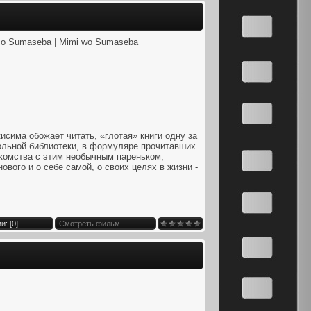
mi o Sumaseba | Mimi wo Sumaseba
сима обожает читать, «глотая» книги одну за
кольной библиотеки, в формуляре прочитавших
комства с этим необычным пареньком,
вого и о себе самой, о своих целях в жизни -
и: [
0
]
Смотреть фильм