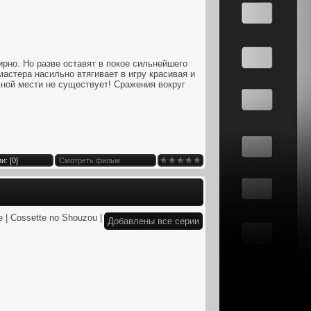
рно. Но разве оставят в покое сильнейшего
мастера насильно втягивает в игру красивая и
ной мести не существует! Сражения вокруг
и: [
0
]
Смотреть фильм
e | Cossette no Shouzou |
Добавлены все серии