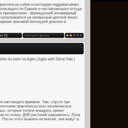
раллельно учёбе в колледже подрабатывает,
колесящего по Европе и поставляющего оттуда
го приобретение - французский антикварный
 наталкивается на необычный цветной бокал.
видение красивой белокурой девочки в
и: [
0
]
Смотреть фильм
niro no kami no Agito | Agito with Silver Hair |
е настоящего времени. Там, спустя три
уничтожив практически всю человеческую
ых, которые хотели внедрить проект
не по плану, ДНК растений нарушилось, Луна
 После этого выжили не многие, они живут в