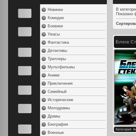
В категор
Новинки
Показано 
Комедии
Сортиров
Боевики
Ужасы
Блеск Ст
Фантастика
Детективы
Триллеры
Мультфильмы
Аниме
Приключения
Семейный
Исторические
Мелодрамы
Драмы
Биография
Категория: 
Военные