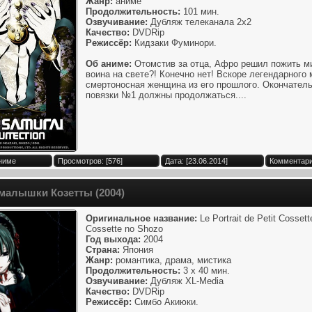
Жанр:
аниме
Продолжительность:
101 мин.
Озвучивание:
Дубляж телеканала 2x2
Качество:
DVDRip
Режиссёр:
Кидзаки Фуминори.
Об аниме:
Отомстив за отца, Афро решил пожить ми
воина на свете?! Конечно нет! Вскоре легендарного 
смертоносная женщина из его прошлого. Окончатель
повязки №1 должны продолжаться....
Аниме
Просмотров: [576]
Дата: [23.06.2014]
Комментари
малышки Козетты (2004)
Оригинальное название:
Le Portrait de Petit Cossett
Cossette no Shozo
Год выхода:
2004
Страна:
Япония
Жанр:
романтика, драма, мистика
Продолжительность:
3 x 40 мин.
Озвучивание:
Дубляж XL-Media
Качество:
DVDRip
Режиссёр:
Симбо Акиюки.