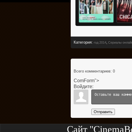
Категория
:
год 2014
,
Сериалы онлай
Всего комментариев
: 0
ComForm">
Войдите:
Отправить
Сайт "CinemaB