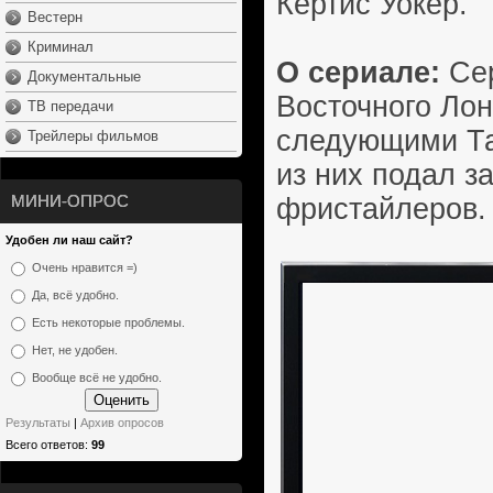
Кёртис Уокер.
Вестерн
Криминал
О сериале:
Сер
Документальные
Восточного Лон
ТВ передачи
следующими Тай
Трейлеры фильмов
из них подал з
МИНИ-ОПРОС
фристайлеров.
Удобен ли наш сайт?
Очень нравится =)
Да, всё удобно.
Есть некоторые проблемы.
Нет, не удобен.
Вообще всё не удобно.
Результаты
|
Архив опросов
Всего ответов:
99