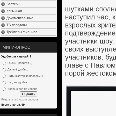
Вестерн
шутками сполна
Криминал
наступил час, 
Документальные
взрослых зрите
ТВ передачи
подтверждение,
Трейлеры фильмов
участники шоу,
МИНИ-ОПРОС
своих выступле
участников, бу
Удобен ли наш сайт?
главе с Павлом 
Очень нравится =)
Да, всё удобно.
порой жестоко
Есть некоторые проблемы.
Нет, не удобен.
Вообще всё не удобно.
Результаты
|
Архив опросов
Всего ответов:
99