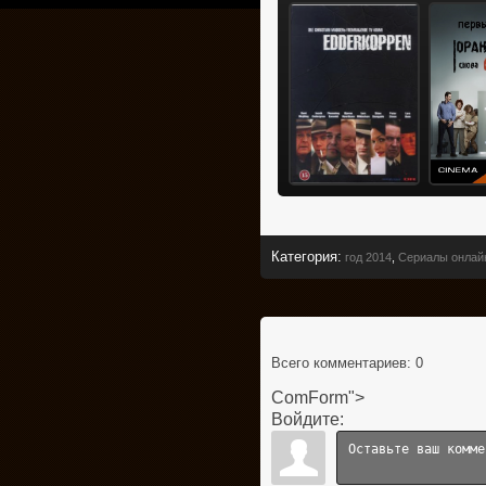
Категория
:
год 2014
,
Сериалы онлай
Всего комментариев
: 0
ComForm">
Войдите: