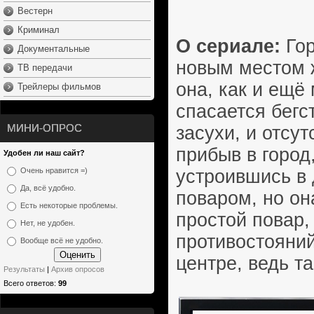
Вестерн
Криминал
О сериале:
Гор
Документальные
новым местом ж
ТВ передачи
она, как и ещё
Трейлеры фильмов
спасается бегс
МИНИ-ОПРОС
засухи, и отсу
прибыв в город
Удобен ли наш сайт?
устроившись в 
Очень нравится =)
Да, всё удобно.
поваром, но он
Есть некоторые проблемы.
простой повар,
Нет, не удобен.
противостояний
Вообще всё не удобно.
центре, ведь т
Результаты
|
Архив опросов
Всего ответов:
99