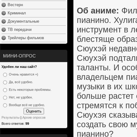
Вестерн
Об аниме:
Филь
Криминал
пианино. Хулиг
Документальные
инструмент в л
ТВ передачи
блестяще обра
Трейлеры фильмов
Сюухэй недавно
МИНИ-ОПРОС
Сюухэй подтал
таланты. И осо
Удобен ли наш сайт?
владельцем пи
Очень нравится =)
Да, всё удобно.
музыки в их шк
Есть некоторые проблемы.
больше растет 
Нет, не удобен.
стремятся к по
Вообще всё не удобно.
Сюухэя сказыва
Результаты
|
Архив опросов
создать свою м
Всего ответов:
99
пианино?