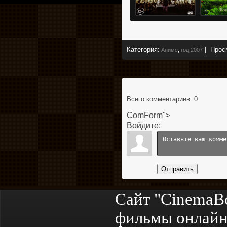
Категория
:
|
Прос
Аниме
,
год 2007
Всего комментариев
: 0
ComForm">
Войдите:
Отправить
Сайт "CinemaB
фильмы онлайн