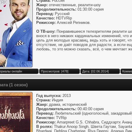
Страна:
Россия
Жанр:
отечественные, реалити-шоу
Продолжительность:
01:30:00 серия
Перевод:
Русский
Качество:
HDTVRip
Режиссер:
Алексей Репников.
О ТВ-шоу:
Понравившееся телезрителям реалити шоу
внося в него никаких кардинальных изменений, что 
цель для молодых красавиц, ведь хоть и говорят, что
отсутствие, не даёт поводов для радости, а если е
любовь, то это можно сказать, всё, о чем мечтает ж
Сериалы онлайн
Просмотров: [478]
Дата: [02.06.2014]
Комме
ата (1 сезон)
Год выпуска:
2013
Страна:
Индия
Жанр:
драма, исторический
Продолжительность:
00:40:00 серия
Перевод:
Любительский (одноголосный, закадровый
Качество:
TVRip
Режиссер:
Amarpreet G.S. Chhabra, Сиддхартх Анан
В ролях:
Thakur Anoop Singh, Швета Гаутам, Sayanta
Bhardwaj, Deblina Chatterjee, Riya Deepsi, Апарна Ди