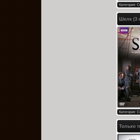
Категория: 
Шелк (3 
Категория: 
Только т