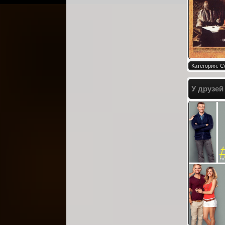
Категория: 
У друзей