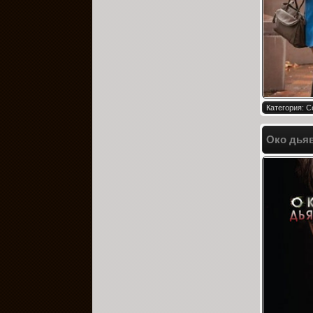
Категория: 
Око дьяв