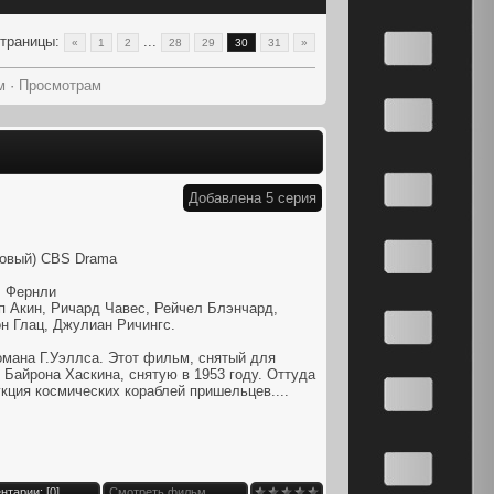
траницы
:
...
«
1
2
28
29
30
31
»
м
·
Просмотрам
Добавлена 5 серия
ровый) CBS Drama
 Фернли
 Акин, Ричард Чавес, Рейчел Блэнчард,
н Глац, Джулиан Ричингс.
мана Г.Уэллса. Этот фильм, снятый для
 Байрона Хаскина, снятую в 1953 году. Оттуда
кция космических кораблей пришельцев....
нтарии: [
0
]
Смотреть фильм