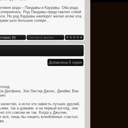
еликих рода – Пандавы и Кауравы. Оба рода
 соперничать. Род Пандавы представлял собой
ла. Но род Кауравы наоборот желал всем зла,
дами шло большое соперн...
нтарии: [
0
]
Смотреть фильм
Добавлена 8 серия
ллэнд
ра Делфино, Зои Листер Джонс, Джеймс Ван
икт.
качество, а если это зависть лучших друзей,
ьями, так и домами, и на первый взгляд, они
но это совсем не так. Когда у Джулии,
т всё, лишь бы лишить влюблённых счастья,
е...