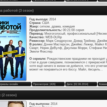
а работой (3 сезон)
Год выхода:
2014
Страна:
США
Жанр:
ситком, драма, комедия
Продолжительность:
00:21:00 серия
Перевод:
Многоголосый, профессиональный [Несме
Качество:
WEB-DLRip
Режиссер:
Марк Сендроуски, Дэвид Трейнер, Джейм
В ролях:
Дэнни Мастерсон, Джеймс Лежер, Майкл К
Смарт, Норин ДеВулф, Джулиан Морри, Стефани Ник
Эмили Фокслер.
О сериале:
Рождественские праздники не проходят д
стал в душе самураем, познакомился с прекрасной Р
хотя ещё ничего в жизни не добился, что его угнетае
может не понравиться его боссу. Майл, бесцель...
Сериалы онлайн
Просмотров: [426]
Дата: [02.06.2014]
Комме
 (2 сезон)
Год выпуска:
2014