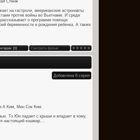
Мая Стенж
жает на гастроли, американские астронавты
стами против войны во Вьетнаме. И среди
 рассказывает о программе помощи
оей беременности и рождения ребенка. А также
нтарии: [
0
]
Смотреть фильм
Добавлена 6 серия
и А Ким, Мин Сок Ким.
ью. Тэ Юн падает с крыши и впадает в кому,
ся настоящий кошмар....