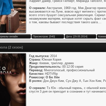
Харриет Дайер, Грейси Гилберт, Миранда Тапселл, 
.
О сериале:
Австралия, 1969 год. Мик Джаггер приез
высаживаются на Луне, вовсю идут митинги с проте
всего этого бушует сексуальная революция. Сериал
незамужним матерям, которые хотят скрыть факт св
о том, каковы бывают последствия такого шага....
Сериалы онлайн
Просмотров: [540]
Дата: [29.05.2014]
Комме
ола (2 сезон)
Год выпуска:
2014
Страна:
Южная Корея
Жанр:
боевик, триллер, драма
Продолжительность:
00:12:00 серия
Перевод:
Многоголосый, профессиональный
Качество:
HDTVRip
Режиссер: О Бо Хён
В ролях:
Дон Джун Ким, Сун Джу А, Гын Хон Ким, Р
О сериале:
Тэ Юн - обычный парень, с обычной жизн
спустя 3 дня он приходит в сознание и тут начинает