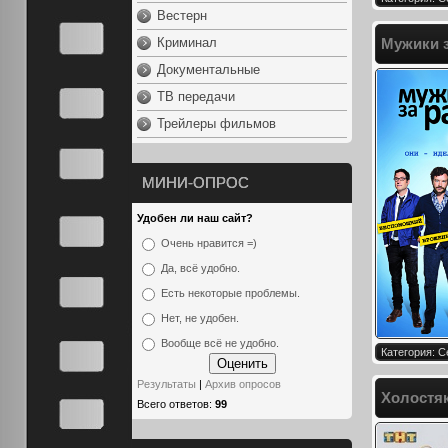
Вестерн
Криминал
Мужики з
Документальные
ТВ передачи
Трейлеры фильмов
МИНИ-ОПРОС
Удобен ли наш сайт?
Очень нравится =)
Да, всё удобно.
Есть некоторые проблемы.
Нет, не удобен.
Вообще всё не удобно.
Категория: 
Результаты
|
Архив опросов
Холостяк
Всего ответов:
99