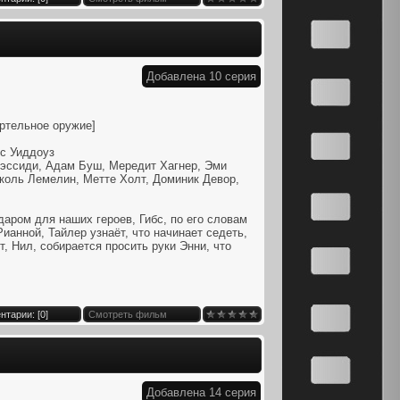
Добавлена 10 серия
ртельное оружие]
с Уиддоуз
эссиди, Адам Буш, Мередит Хагнер, Эми
оль Лемелин, Метте Холт, Доминик Девор,
аром для наших героев, Гибс, по его словам
ианной, Тайлер узнаёт, что начинает седеть,
т, Нил, собирается просить руки Энни, что
нтарии: [
0
]
Смотреть фильм
Добавлена 14 серия