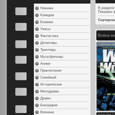
В разделе
Новинки
Показано 
Комедии
Сортиров
Боевики
Ужасы
Война ми
Фантастика
Детективы
Триллеры
Мультфильмы
Аниме
Приключения
Семейный
Исторические
Мелодрамы
Драмы
Биография
Военные
Категория: 