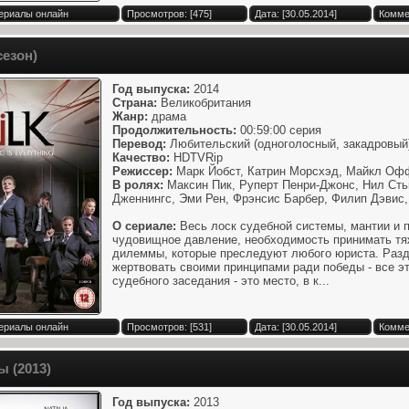
Сериалы онлайн
Просмотров: [475]
Дата: [30.05.2014]
Комме
сезон)
Год выпуска:
2014
Страна:
Великобритания
Жанр:
драма
Продолжительность:
00:59:00 серия
Перевод:
Любительский (одноголосный, закадровый)
Качество:
HDTVRip
Режиссер:
Марк Йобст, Катрин Морсхэд, Майкл Оф
В ролях:
Максин Пик, Руперт Пенри-Джонс, Нил Сть
Дженнингс, Эми Рен, Фрэнсис Барбер, Филип Дэвис,
О сериале:
Весь лоск судебной системы, мантии и 
чудовищное давление, необходимость принимать тя
дилеммы, которые преследуют любого юриста. Разд
жертвовать своими принципами ради победы - все э
судебного заседания - это место, в к...
Сериалы онлайн
Просмотров: [531]
Дата: [30.05.2014]
Комме
ы (2013)
Год выпуска:
2013