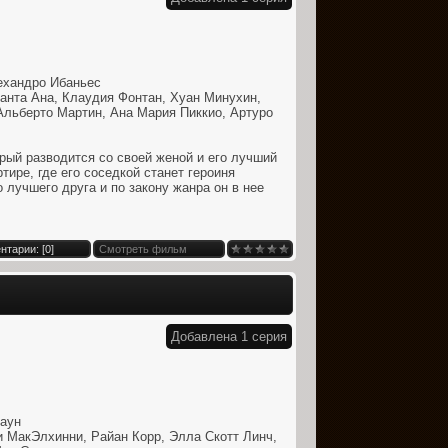
ехандро Ибаньес
нта Ана, Клаудия Фонтан, Хуан Минухин,
Альберто Мартин, Ана Мария Пиккио, Артуро
орый разводится со своей женой и его лучший
тире, где его соседкой станет героиня
 лучшего друга и по закону жанра он в нее
нтарии: [
0
]
Смотреть фильм
Добавлена 1 серия
аун
 МакЭлхинни, Райан Корр, Элла Скотт Линч,