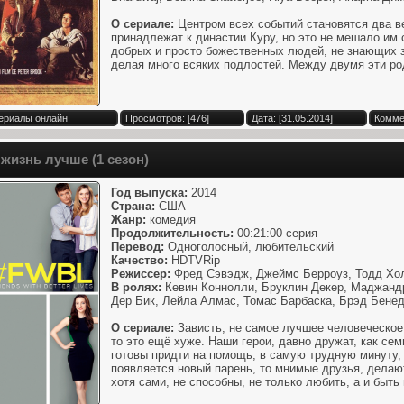
О сериале:
Центром всех событий становятся два в
принадлежат к династии Куру, но это не мешало им
добрых и просто божественных людей, не знающих з
делая много всяких подлостей. Между двумя эти ро
Сериалы онлайн
Просмотров: [476]
Дата: [31.05.2014]
Комме
 жизнь лучше (1 сезон)
Год выпуска:
2014
Страна:
США
Жанр:
комедия
Продолжительность:
00:21:00 серия
Перевод:
Одноголосный, любительский
Качество:
HDTVRip
Режиссер:
Фред Сэвэдж, Джеймс Берроуз, Тодд Хо
В ролях:
Кевин Коннолли, Бруклин Декер, Маджанд
Дер Бик, Лейла Алмас, Томас Барбаска, Брэд Бенед
О сериале:
Зависть, не самое лучшее человеческое 
то это ещё хуже. Наши герои, давно дружат, как сем
готовы придти на помощь, в самую трудную минуту, 
появляется новый парень, то мнимые друзья, делаю
хотя сами, не способны, не только любить, а и быть в