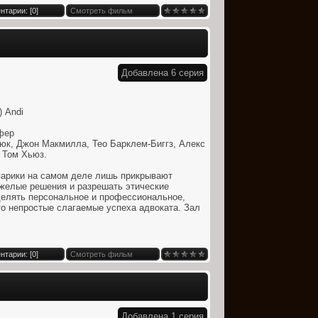
нтарии: [
0
]
Смотреть фильм
Добавлена 6 серия
 Andi
фер
юк, Джон Макмилла, Тео Барклем-Биггз, Алекс
 Том Хьюз.
парики на самом деле лишь прикрывают
желые решения и разрешать этические
елять персональное и профессиональное,
то непростые слагаемые успеха адвоката. Зал
нтарии: [
0
]
Смотреть фильм
Добавлена 1 серия