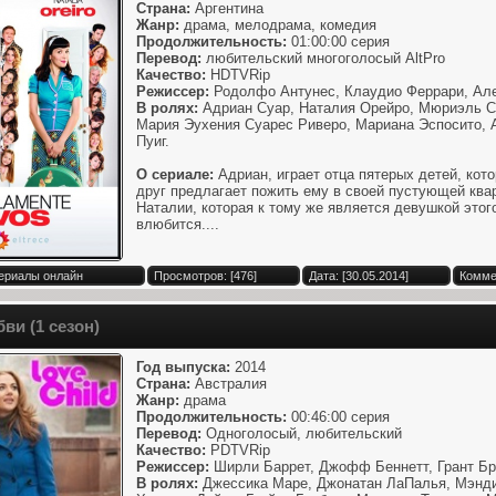
Страна:
Аргентина
Жанр:
драма, мелодрама, комедия
Продолжительность:
01:00:00 серия
Перевод:
любительский многоголосый AltPro
Качество:
HDTVRip
Режиссер:
Родолфо Антунес, Клаудио Феррари, Ал
В ролях:
Адриан Суар, Наталия Орейро, Мюриэль Са
Мария Эухения Суарес Риверо, Мариана Эспосито, 
Пуиг.
О сериале:
Адриан, играет отца пятерых детей, кот
друг предлагает пожить ему в своей пустующей квар
Наталии, которая к тому же является девушкой этого
влюбится....
Сериалы онлайн
Просмотров: [476]
Дата: [30.05.2014]
Комме
ви (1 сезон)
Год выпуска:
2014
Страна:
Австралия
Жанр:
драма
Продолжительность:
00:46:00 серия
Перевод:
Одноголосый, любительский
Качество:
PDTVRip
Режиссер:
Ширли Баррет, Джофф Беннетт, Грант Бр
В ролях:
Джессика Маре, Джонатан ЛаПалья, Мэнди