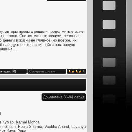
, авторы проекта решили продолжить его, не
и не плохо. Состоятельные женихи, реальная
 деньги в жизни не главное, но всё же, их
щё наряду с состоянием, найти настоящую
енщина....
нтарии: [
0
]
Смотреть фильм
Добавлена 86-94 серия
)
д Кумар, Kamal Monga
ni Ghosh, Pooja Sharma, Veebha Anand, Lavanya
ксит, Арун Рана.