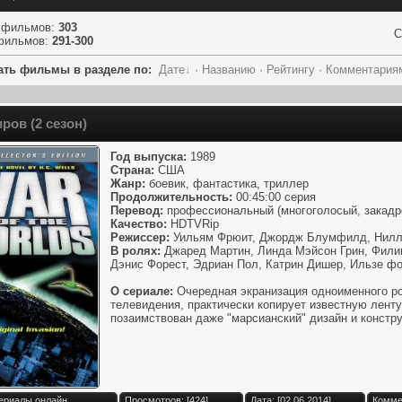
 фильмов
:
303
С
фильмов
:
291-300
ать фильмы в разделе по:
Дате
·
Названию
·
Рейтингу
·
Комментария
ров (2 сезон)
Год выпуска:
1989
Страна:
США
Жанр:
боевик, фантастика, триллер
Продолжительность:
00:45:00 серия
Перевод:
профессиональный (многоголосый, закад
Качество:
HDTVRip
Режиссер:
Уильям Фрюит, Джордж Блумфилд, Нилл
В ролях:
Джаред Мартин, Линда Мэйсон Грин, Филип
Дэнис Форест, Эдриан Пол, Катрин Дишер, Ильзе фо
О сериале:
Очередная экранизация одноименного ро
телевидения, практически копирует известную ленту
позаимствован даже "марсианский" дизайн и констру
Сериалы онлайн
Просмотров: [424]
Дата: [02.06.2014]
Комме