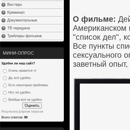
Вестерн
Криминал
О фильме:
Дей
Документальные
Американском 
ТВ передачи
"список дел", 
Трейлеры фильмов
Все пункты спи
МИНИ-ОПРОС
сексуального о
заветный опыт,
Удобен ли наш сайт?
Очень нравится =)
Да, всё удобно.
Есть некоторые проблемы.
Нет, не удобен.
Вообще всё не удобно.
Результаты
|
Архив опросов
Всего ответов:
99