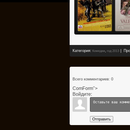
Категория
:
|
Про
Комедии
,
год 2013
Всего комментариев
: 0
ComForm">
Войдите:
Отправить