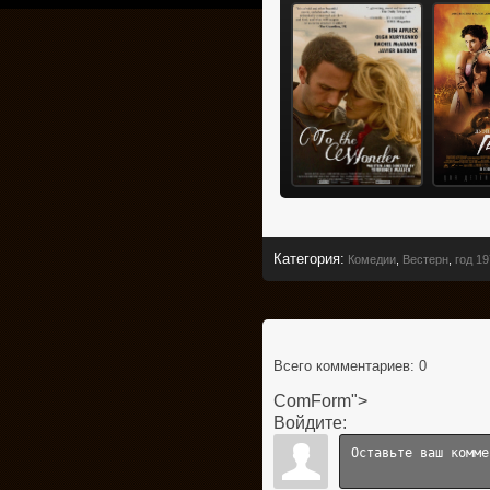
Категория
:
Комедии
,
Вестерн
,
год 1
Всего комментариев
: 0
ComForm">
Войдите: