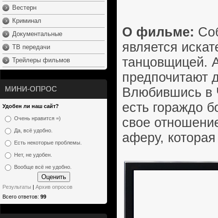
Вестерн
Криминал
О фильме:
Соб
Документальные
является искат
ТВ передачи
танцовщицей. А
Трейлеры фильмов
предпочитают д
МИНИ-ОПРОС
Влюбившись в Ч
есть гораждо б
Удобен ли наш сайт?
свое отношение
Очень нравится =)
Да, всё удобно.
аферу, которая
Есть некоторые проблемы.
Нет, не удобен.
Вообще всё не удобно.
Результаты
|
Архив опросов
Всего ответов:
99