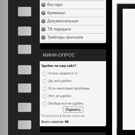
Вестерн
Криминал
Документальные
ТВ передачи
Трейлеры фильмов
МИНИ-ОПРОС
Удобен ли наш сайт?
Очень нравится =)
Да, всё удобно.
Есть некоторые проблемы.
Нет, не удобен.
Вообще всё не удобно.
Результаты
|
Архив опросов
Всего ответов:
99