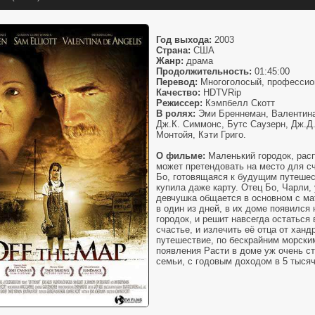
Год выхода:
2003
Страна:
США
Жанр:
драма
Продолжительность:
01:45:00
Перевод:
Многоголосый, професси
Качество:
HDTVRip
Режиссер:
Кэмпбелл Скотт
В ролях:
Эми Бреннеман, Валентина
Дж.К. Симмонс, Бутс Саузерн, Дж.Д
Монтойя, Кэти Григо.
О фильме:
Маленький городок, расп
может претендовать на место для с
Бо, готовящаяся к будущим путешес
купила даже карту. Отец Бо, Чарли,
девчушка общается в основном с ма
в один из дней, в их доме появился
городок, и решит навсегда остаться 
счастье, и излечить её отца от ханд
путешествие, по бескрайним морским
появления Расти в доме уж очень ст
семьи, с годовым доходом в 5 тыся