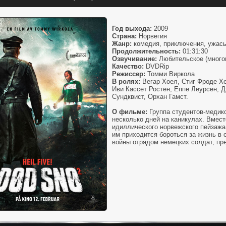
Год выхода:
2009
Страна:
Норвегия
Жанр:
комедия, приключения, ужас
Продолжительность:
01:31:30
Озвучивание:
Любительское (много
Качество:
DVDRip
Режиссер:
Томми Виркола
В ролях:
Вегар Хоел, Стиг Фроде Хе
Иви Кассет Ростен, Еппе Леурсен, 
Сундквист, Орхан Гамст.
О фильме:
Группа студентов-медико
несколько дней на каникулах. Вмест
идиллического норвежского пейзаж
им приходится бороться за жизнь в 
войны отрядом немецких солдат, пр