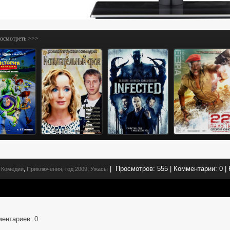
посмотреть >>>
|
Просмотров:
555
|
Комментарии:
0
|
Комедии
,
Приключения
,
год 2009
,
Ужасы
ментариев
: 0