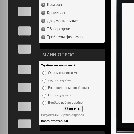
Вестерн
Криминал
Документальные
ТВ передачи
Трейлеры фильмов
МИНИ-ОПРОС
Удобен ли наш сайт?
Очень нравится =)
Да, всё удобно.
Есть некоторые проблемы.
Нет, не удобен.
Вообще всё не удобно.
Результаты
|
Архив опросов
Всего ответов:
99