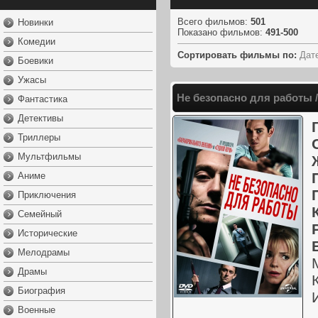
Всего фильмов
:
501
Новинки
Показано фильмов
:
491-500
Комедии
Сортировать фильмы по:
Дат
Боевики
Ужасы
Не безопасно для работы / 
Фантастика
Детективы
Триллеры
Мультфильмы
Аниме
Приключения
Семейный
Исторические
Мелодрамы
Драмы
Биография
Военные