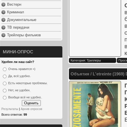
Вестерн
Криминал
Документальные
ТВ передачи
Трейлеры фильмов
МИНИ-ОПРОС
Категория: Триллеры
Просм
Удобен ли наш сайт?
Очень нравится =)
Объятия / L'etreinte (1969)
Да, всё удобно.
Есть некоторые проблемы.
Нет, не удобен.
Вообще всё не удобно.
Результаты
|
Архив опросов
Всего ответов:
99