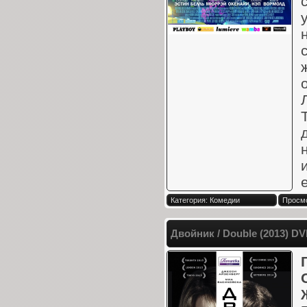
е
Категория: Комедии
Просмо
Двойник / Double (2013) D