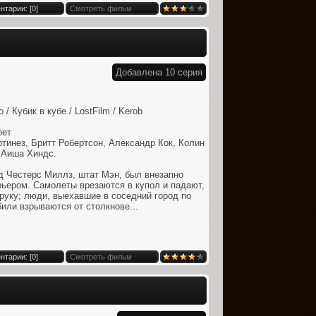
нтарии: [
0
]
Смотреть фильм
Добавлена 10 серия
 Кубик в кубе / LostFilm / Kerob
рет
инез, Бритт Робертсон, Александр Кок, Колин
, Аиша Хиндс.
 Честерс Миллз, штат Мэн, был внезапно
ьером. Самолеты врезаются в купол и падают,
руку; люди, выехавшие в соседний город по
били взрываются от столкнове...
нтарии: [
0
]
Смотреть фильм