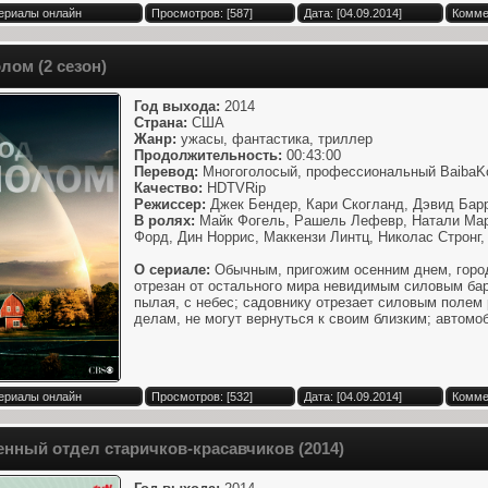
Сериалы онлайн
Просмотров: [587]
Дата: [04.09.2014]
Комме
лом (2 сезон)
Год выхода:
2014
Страна:
США
Жанр:
ужасы, фантастика, триллер
Продолжительность:
00:43:00
Перевод:
Многоголосый, профессиональный BaibaKo /
Качество:
HDTVRip
Режиссер:
Джек Бендер, Кари Скогланд, Дэвид Бар
В ролях:
Майк Фогель, Рашель Лефевр, Натали Март
Форд, Дин Норрис, Маккензи Линтц, Николас Стронг
О сериале:
Обычным, пригожим осенним днем, город
отрезан от остального мира невидимым силовым бар
пылая, с небес; садовнику отрезает силовым полем 
делам, не могут вернуться к своим близким; автомо
Сериалы онлайн
Просмотров: [532]
Дата: [04.09.2014]
Комме
нный отдел старичков-красавчиков (2014)