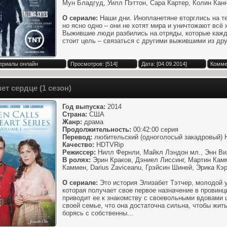
Мун Бладгуд, Уилл Пэттон, Сара Картер, Колин Кан
О сериале:
Наши дни. Инопланетяне вторглись на те
но ясно одно – они не хотят мира и уничтожают всё 
Выжившие люди разбились на отряды, которые кажд
стоит цель – связаться с другими выжившими из друг
Сериалы онлайн
Просмотров: [514]
Дата: [04.09.2014]
Комме
ет сердце (1 сезон)
Год выпуска:
2014
Страна:
США
Жанр:
драма
Продолжительность:
00:42:00 серия
Перевод:
любительский (одноголосый закадровый) 
Качество:
HDTVRip
Режиссер:
Нилл Фернли, Майкл Лэндон мл., Энн Ви
В ролях:
Эрин Краков, Дэниел Лиссинг, Мартин Кам
Каммен, Darius Zaviceanu, Грэйсин Шиней, Эрика Кэр
О сериале:
Это история Элизабет Тэтчер, молодой 
которая получает свое первое назначение в провинц
приводит ее к знакомству с своевольными вдовами 
своей семье, что она достаточна сильна, чтобы жит
борясь с собственны...