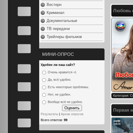
Вестерн
Любовь к
Криминал
Документальные
ТВ передачи
Трейлеры фильмов
МИНИ-ОПРОС
Удобен ли наш сайт?
Очень нравится =)
Да, всё удобно.
Есть некоторые проблемы.
Нет, не удобен.
Категория: 
Вообще всё не удобно.
Первая м
Результаты
|
Архив опросов
Всего ответов:
99