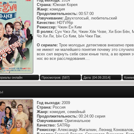
Год выхода:
2014
Страна:
Южная Корея
Жанр:
комедия
Продолжительность:
00:57:00
Озвучивание:
Двухголосый, любительский
Качество:
HDTVRip
Режиссер:
Чжин Ён Ким
В ролях:
Сун Чжэ Ли, Чжин Хёк Чхве, Хи Бон Бён, М
Чо Хи Ли, Ын Со Ким, Ын Чжи Пак.
О сериале:
Трое молодых детективов внезапно пре
не имеют ни малейшего понятия почему это случило
всех сил вернуть себе свои юные тела, а во время 
нос во все расследования....
Сериалы онлайн
Просмотров: [587]
Дата: [04.09.2014]
Комме
ны
Год выхода:
2009
Страна:
Россия
Жанр:
комедия, семейный
Продолжительность:
00:24:00 серия
Озвучивание:
Оригинальное
Качество:
SATRip
Режиссер:
Александр Жигалкин, Леонид Коновалов,