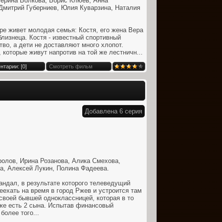
терина Волкова, Борис Клюев, Анна
Дмитрий Губерниев, Юлия Куварзина, Наталия
ре живет молодая семья: Костя, его жена Вера
близнеца. Костя - известный спортивный
тво, а дети не доставляют много хлопот.
 которые живут напротив на той же лестничн...
нтарии: [
0
]
Смотреть фильм
Добавлена 6 серия
ролов, Ирина Розанова, Алика Смехова,
а, Алексей Лукин, Полина Фадеева.
ндал, в результате которого телеведущий
еехать на время в город Ржев и устроится там
своей бывшей одноклассницей, которая в то
уже есть 2 сына. Испытав финансовый
более того...