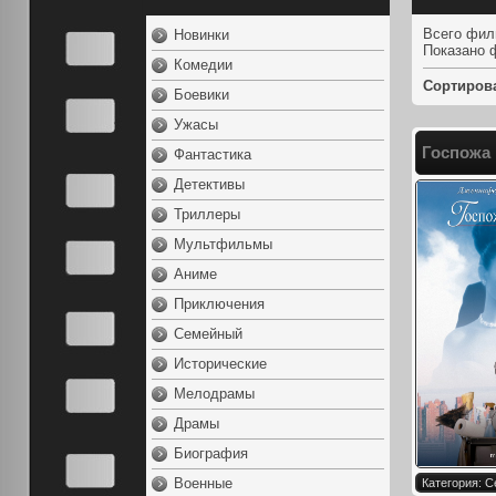
Всего фил
Новинки
Показано 
Комедии
Сортиров
Боевики
Ужасы
Госпожа 
Фантастика
Детективы
Триллеры
Мультфильмы
Аниме
Приключения
Семейный
Исторические
Мелодрамы
Драмы
Биография
Военные
Категория: 