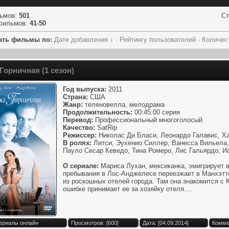
ьмов
:
501
Ст
фильмов
:
41-50
ать фильмы по:
Дате добавления
↓
·
Рейтингу пользователей
·
Количес
Горничная (1 сезон)
Год выпуска:
2011
Страна:
США
Жанр:
теленовелла, мелодрама
Продолжительность:
00:45:00 серия
Перевод:
Профессиональный многоголосый
Качество:
SatRip
Режиссер:
Николас Ди Бласи, Леонардо Галавис, Х
В ролях:
Литси, Эухенио Силлер, Ванесса Вильела,
Пауло Сесар Кеведо, Тина Ромеро, Лис Гальярдо, И
О сериале:
Мариса Лухан, мексиканка, эмигрирует 
пребывания в Лос-Анджелесе переезжает в Манхэтте
из роскошных отелей города. Там она знакомится с 
ошибке принимает ее за хозяйку отеля....
Сериалы онлайн
Просмотров: [600]
Дата: [04.09.2014]
Комме