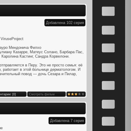
Добавлена 102 серия
ViruseProject
ауро Мендонича Филхо
лиану Казарре, Матеус Солано, Барбара Пас,
 Каролина Кастинг, Сандра Корвелони.
отправляется в Перу. Это не просто семья: её
р, работает в этой больнице дерматологом. И
начительный повод — дочь Сезара и Пилар,
нтарии: [
0
]
Смотреть фильм
Добавлена 7 серия
ие