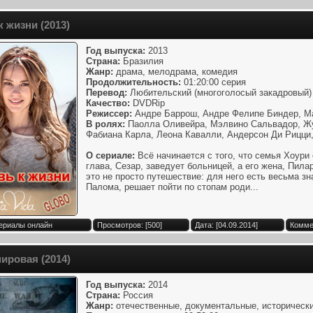
 жизни (2013)
Год выпуска:
2013
Страна:
Бразилия
Жанр:
драма, мелодрама, комедия
Продолжительность:
01:20:00 серия
Перевод:
Любительский (многоголосый закадровый) 
Качество:
DVDRip
Режиссер:
Андре Баррош, Андре Фелипе Биндер, М
В ролях:
Паолла Оливейра, Мэлвино Сальвадор, Жу
Фабиана Карла, Леона Кавалли, Андерсон Ди Рицци,
О сериале:
Всё начинается с того, что семья Хоури 
глава, Сезар, заведует больницей, а его жена, Пила
это не просто путешествие: для него есть весьма з
Палома, решает пойти по стопам роди...
Сериалы онлайн
Просмотров: [500]
Дата: [04.09.2014]
Комме
ировая (2014)
Год выпуска:
2014
Страна:
Россия
Жанр:
отечественные, документальные, историческ