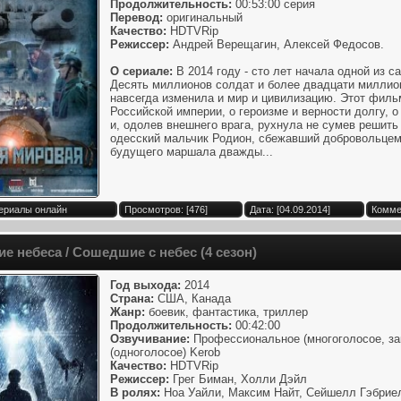
Продолжительность:
00:53:00 серия
Перевод:
оригинальный
Качество:
HDTVRip
Режиссер:
Андрей Верещагин, Алексей Федосов.
О сериале:
В 2014 году - сто лет начала одной из 
Десять миллионов солдат и более двадцати миллио
навсегда изменила и мир и цивилизацию. Этот фильм
Российской империи, о героизме и верности долгу, 
и, одолев внешнего врага, рухнула не сумев решить
одесский мальчик Родион, сбежавший добровольцем
будущего маршала дважды...
Сериалы онлайн
Просмотров: [476]
Дата: [04.09.2014]
Комме
е небеса / Сошедшие с небес (4 сезон)
Год выхода:
2014
Страна:
США, Канада
Жанр:
боевик, фантастика, триллер
Продолжительность:
00:42:00
Озвучивание:
Профессиональное (многоголосое, зак
(одноголосое) Kerob
Качество:
HDTVRip
Режиссер:
Грег Биман, Холли Дэйл
В ролях:
Ноа Уайли, Максим Найт, Сейшелл Гэбриел