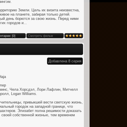
нингэм.
рриторию Земли. Цель их визита неизвестна,
живое на планете, забирая только детей.
ый день борются за свою жизнь. Перед ними
их городов и...
нтарии: [
0
]
Смотреть фильм
Добавлена 8 серия
Haja
лер
минс, Чела Хорсдэл, Лори Лафлин, Митчелл
ролл, Logan Williams.
учительницы, привыкшей вести светскую жизнь,
иальный городок на западной границе, что
шахтеров. Элизабет полна решимости доказать
ь своей собственной жизнью, тем временем