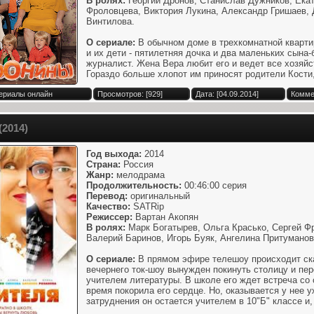
В ролях:
Георгий Дронов, Станислав Дужников, Ека
Фроловцева, Виктория Лукина, Александр Гришаев, 
Винтилова.
О сериале:
В обычном доме в трехкомнатной кварти
и их дети - пятилетняя дочка и два маленьких сына-
журналист. Жена Вера любит его и ведет все хозяйс
Гораздо больше хлопот им приносят родители Кости,
Сериалы онлайн
Просмотров: [929]
Дата: [04.09.2014]
Комме
(2014)
Год выхода:
2014
Страна:
Россия
Жанр:
мелодрама
Продолжительность:
00:46:00 серия
Перевод:
оригинальный
Качество:
SATRip
Режиссер:
Вартан Акопян
В ролях:
Марк Богатырев, Ольга Красько, Сергей Ф
Валерий Баринов, Игорь Буяк, Ангелина Притуманов
О сериале:
В прямом эфире телешоу происходит ска
вечернего ток-шоу вынужден покинуть столицу и пер
учителем литературы. В школе его ждет встреча со 
время покорила его сердце. Но, оказывается у нее 
затруднения он остается учителем в 10"Б" классе и, 