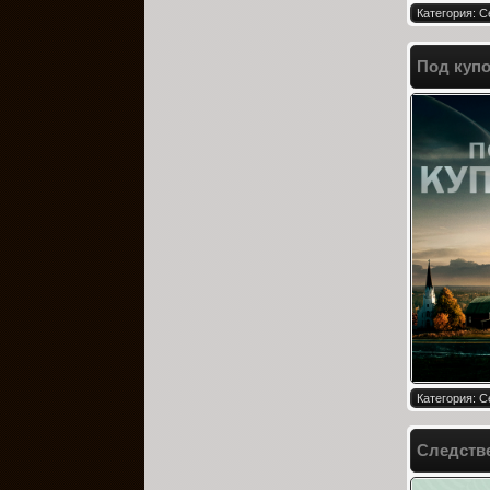
Категория: 
Под купо
Категория: 
Следстве