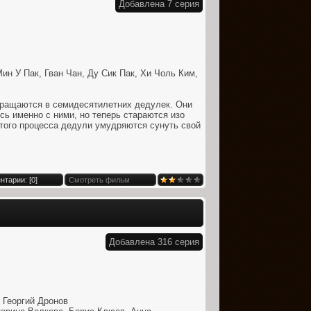
Добавлена 7 серия
ин У Пак, Гван Чан, Ду Сик Пак, Хи Чоль Ким,
вращаются в семидесятилетних дедулек. Они
сь именно с ними, но теперь стараются изо
этого процесса дедули умудряются сунуть свой
нтарии: [
0
]
Смотреть фильм
Добавлена 316 серия
 Георгий Дронов