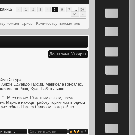
раницы
:
...
«
1
2
3
4
5
6
7
50
51
»
тву комментариев
·
Количеству просмотров
Добавлена 80 серия
айме Сегура
 Хорхе Эдуардо Гарсия, Марисела Гонсалес,
смаэль ла Роса, Хуан Пабло Льяно.
в США со своим 10-летним сыном, после
н. Мариса находит работу горничной в одном
Кристобаль Паркер Саласом, который по
нтарии: [
0
]
Смотреть фильм