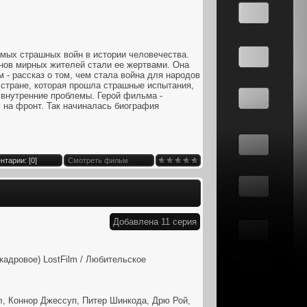
самых страшных войн в истории человечества.
нов мирных жителей стали ее жертвами. Она
 - рассказ о том, чем стала война для народов
о стране, которая прошла страшные испытания,
 внутренние проблемы. Герой фильма -
 на фронт. Так начиналась биография
нтарии: [
0
]
Смотреть фильм
Добавлена 11 серия
адровое) LostFilm / Любительское
, Коннор Джессуп, Питер Шинкода, Дрю Рой,